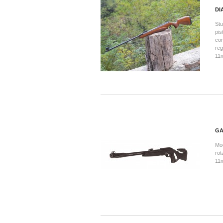
DI
Stu
pis
con
reg
11m
GA
Mod
rot
11