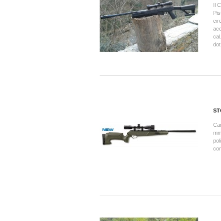
Il 
Pis
cir
acc
cal
dot
ST
Car
mm,
pol
con