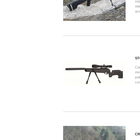
sep
ott
acc
ST
Car
mm,
pol
con
CR