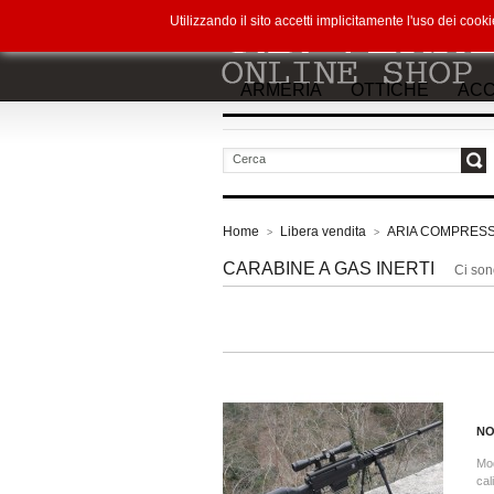
Utilizzando il sito accetti implicitamente l'uso dei co
ARMERIA
OTTICHE
ACC
vai
Home
Libera vendita
ARIA COMPRES
>
>
CARABINE A GAS INERTI
Ci sono
NO
Mod
cal