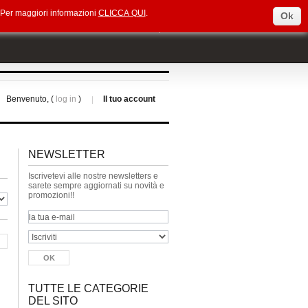
e. Per maggiori informazioni
CLICCA QUI
.
Ok
Select Language
▼
Benvenuto, (
log in
)
Il tuo account
NEWSLETTER
Iscrivetevi alle nostre newsletters e
sarete sempre aggiornati su novità e
promozioni!!
TUTTE LE CATEGORIE
DEL SITO