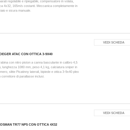
arati regolabile e ripiegabile, compensatore in volata,
ica 4x32, 165m/s costanti. Meccanica completamente in
iaio e sicura manuale.
VEDI SCHEDA
OEGER ATAC CON OTTICA 3-9X40
abina con nitro piston a canna basculante in calibro 4,5
 lunghezza 1080 mm, peso 4,1 kg, calciatura sniper in
imero, slitte Picatinny laterali, bipiede e ottica 3-9x40 plex
 correttore di parallasse inclusi.
VEDI SCHEDA
OSMAN TR77 NPS CON OTTICA 4X32