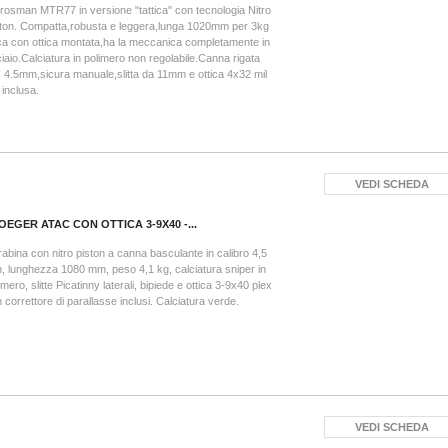
Crosman MTR77 in versione "tattica" con tecnologia Nitro
ton. Compatta,robusta e leggera,lunga 1020mm per 3kg
ca con ottica montata,ha la meccanica completamente in
iaio.Calciatura in polimero non regolabile.Canna rigata
. 4.5mm,sicura manuale,slitta da 11mm e ottica 4x32 mil
 inclusa.
VEDI SCHEDA
OEGER ATAC CON OTTICA 3-9X40 -...
abina con nitro piston a canna basculante in calibro 4,5
 lunghezza 1080 mm, peso 4,1 kg, calciatura sniper in
imero, slitte Picatinny laterali, bipiede e ottica 3-9x40 plex
 correttore di parallasse inclusi. Calciatura verde.
VEDI SCHEDA