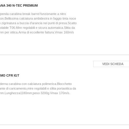
ANA 340 N-TEC PREMIUM
penda carabina break barrel funzionante a nitro
ton.Bellissima calciatura ambidestra in faggio tinta noce
 zigrinatura a buccia d'arancia nei punti di presa.Scatto
olabile T06.Mire regolabili e sicura automatica.Slitta da
m per ottica.Arma di eccellente fattura.Vmax 160m/s
VEDI SCHEDA
MO CFR IGT
erna carabina con calciatura polimerica.Blocchetto
ante di caricamento,mire regolabili e slitta portaottica da
mm.Lunghezza1180mm;peso 3200g.Vmax 170m/s.