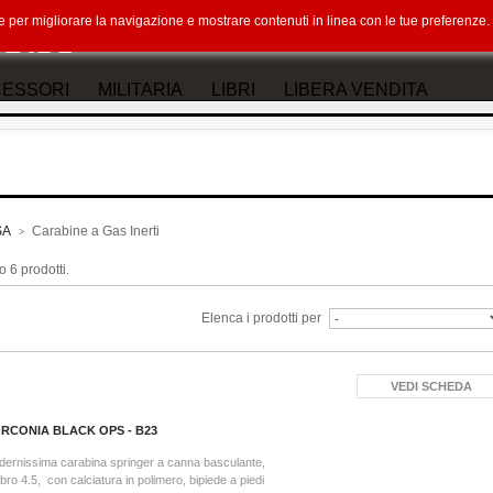
okie per migliorare la navigazione e mostrare contenuti in linea con le tue preferenz
ESSORI
MILITARIA
LIBRI
LIBERA VENDITA
SA
Carabine a Gas Inerti
>
 6 prodotti.
Elenca i prodotti per
VEDI SCHEDA
RCONIA BLACK OPS - B23
ernissima carabina springer a canna basculante,
ibro 4.5, con calciatura in polimero, bipiede a piedi