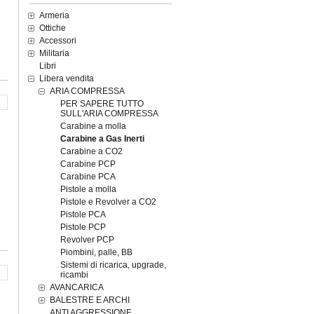
Armeria
Ottiche
Accessori
Militaria
Libri
Libera vendita
ARIA COMPRESSA
PER SAPERE TUTTO
SULL'ARIA COMPRESSA
Carabine a molla
Carabine a Gas Inerti
Carabine a CO2
Carabine PCP
Carabine PCA
Pistole a molla
Pistole e Revolver a CO2
Pistole PCA
Pistole PCP
Revolver PCP
Piombini, palle, BB
Sistemi di ricarica, upgrade,
ricambi
AVANCARICA
BALESTRE E ARCHI
ANTI AGGRESSIONE