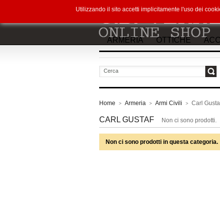
Utilizzando il sito accetti implicitamente l'uso dei co
ARMERIA
OTTICHE
ACC
vai
Home
Armeria
Armi Civili
Carl Gusta
>
>
>
CARL GUSTAF
Non ci sono prodotti.
Non ci sono prodotti in questa categoria.