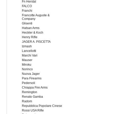
Fn Herstal
FALCO
Franchi
Francotte Auguste &
Company
Glisenti
Hatsan Arms
Heckler & Koch
Henry Rifle
JAGER A. PISCETTA
Izmash
Lancellotti
Marchi Vari
Mauser
Miroku
Norinco
Nuova Jager
Para Firearms
Pedersoli
Chiappa Fire Arms
Remington
Renato Gamba
Radom
Repubblica Popolare Cinese
Rossi USA Rifle