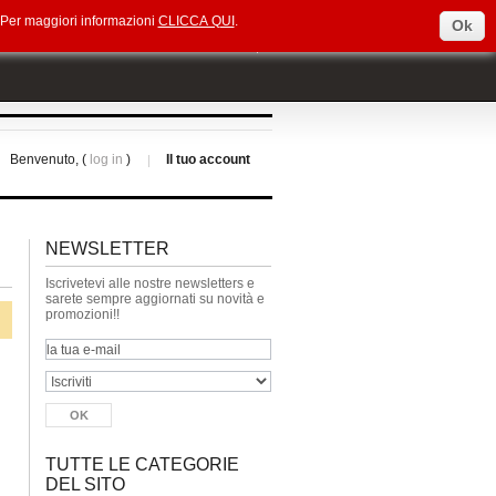
e. Per maggiori informazioni
CLICCA QUI
.
Ok
Select Language
▼
Benvenuto, (
log in
)
Il tuo account
NEWSLETTER
Iscrivetevi alle nostre newsletters e
sarete sempre aggiornati su novità e
promozioni!!
TUTTE LE CATEGORIE
DEL SITO