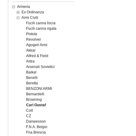
Armeria
Ex Ordinanza
Armi Civili
Fucili canna liscia
Fucili canna rigata
Pistole
Revolver
Agogeri Armi
Akkar
Alfred & Field
Astra
Arsenali Sovietici
Baikal
Benelli
Beretta
BENZONI ARMI
Bernardelli
Browning
Carl Gustaf
Colt
CZ
Danwesson
F.N.A. Belgio
Fna Brescia