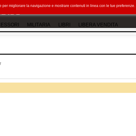
okie per migliorare la navigazione e mostrare contenuti in linea con le tue preferenz
ESSORI
MILITARIA
LIBRI
LIBERA VENDITA
f