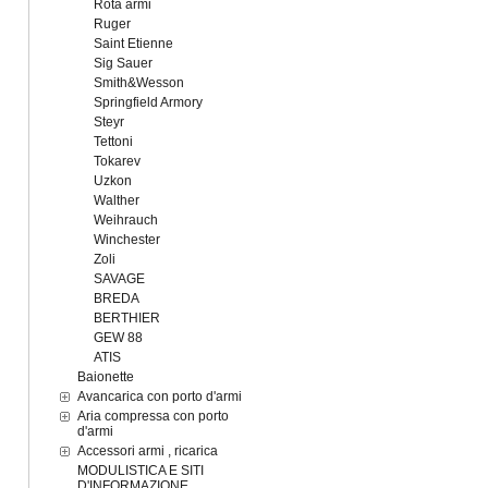
Rota armi
Ruger
Saint Etienne
Sig Sauer
Smith&Wesson
Springfield Armory
Steyr
Tettoni
Tokarev
Uzkon
Walther
Weihrauch
Winchester
Zoli
SAVAGE
BREDA
BERTHIER
GEW 88
ATIS
Baionette
Avancarica con porto d'armi
Aria compressa con porto
d'armi
Accessori armi , ricarica
MODULISTICA E SITI
D'INFORMAZIONE