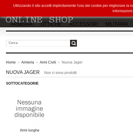
Utilizzando il sito accetti implicitamente l'uso dei cookie per migliorare la
informazion
ARMERIA
OTTICHE
ACCESSORI
MILITARIA
vai
Home
Armeria
Armi Civili
Nuova Jager
>
>
>
NUOVA JAGER
Non ci sono prodotti.
SOTTOCATEGORIE
Armi lunghe