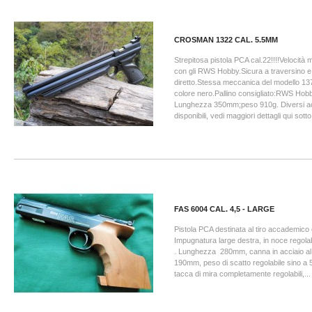
CROSMAN 1322 CAL. 5.5MM
Strepitosa pistola PCA cal.22!!!!Velocit
con gli RWS Hobby.Sicura a traversino e
diretto.Stessa meccanica del modello 13
colore nero.Pallino consigliato:RWS Hob
Lunghezza 350mm;peso 910g. Diversi a
disponibili, vedi maggiori dettagli qui sotto
FAS 6004 CAL. 4,5 - LARGE
Pistola PCA destinata al tiro accademico
Impugnatura large destra, in noce regolabi
. Lunghezza 280mm, canna in acciaio al
190mm, peso di scatto regolabile sino a 50
tacca di mira completamente regolabili,...