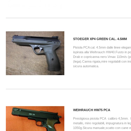
STOEGER XP4 GREEN CAL. 4.5MM
Pistola PCA cal. 4.5mm dalle linee elega
ispirata alla Weihrauch HW40.Fusto in po
Drab e copricanna nero.Vmax 110m/s (
(lega).Canna rigata,mire regolabili con inse
sicura automatica.
WEIHRAUCH HW75 PCA
Prestigiosa pistola PCA calibro 4,5mm. 
metallo, mire regolabili, impugnatura in 
1050g.Sicura manuale,scatto con cane es