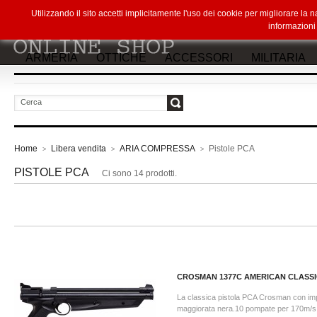
Utilizzando il sito accetti implicitamente l'uso dei cookie per migliorare la
informazion
ARMERIA
OTTICHE
ACCESSORI
MILITARIA
vai
Home
Libera vendita
ARIA COMPRESSA
Pistole PCA
>
>
>
PISTOLE PCA
Ci sono 14 prodotti.
CROSMAN 1377C AMERICAN CLASSIC
La classica pistola PCA Crosman con i
maggiorata nera.10 pompate per 170m/s!!