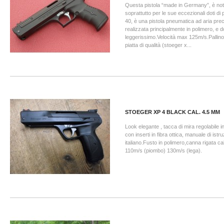
Questa pistola “made in Germany”, è nota
soprattutto per le sue eccezionali doti d
40, è una pistola pneumatica ad aria pr
realizzata principalmente in polimero, e d
leggerissimo.Velocità max 125m/s.Pallino 
piatta di qualità (stoeger x...
STOEGER XP 4 BLACK CAL. 4.5 MM
Look elegante , tacca di mira regolabile 
con inserti in fibra ottica, manuale di istru
italiano.Fusto in polimero,canna rigata 
110m/s (piombo) 130m/s (lega).