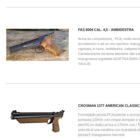
FAS 6004 CAL. 4,5 - AMBIDESTRA
Arma da competizione, PCA, molto tecnica
accademico o ad un uso sportivo. Impu
zigrinata, in noce, ambidestra, valigetta i
Caratteristiche tecniche identiche alla so
impugnatura regolabile.ADATTA A MANI
TAGLIE:
CROSMAN 1377 AMERICAN CLASSIC.
Formidabile pistola PCA potente e preci
pompate;133m/s con cinque pompate e 
dieci!!!Con dodici,arriva a 175m/s con i 
velocità di una carabina con la praticità di
pistola!!! Impugnatura marrone.