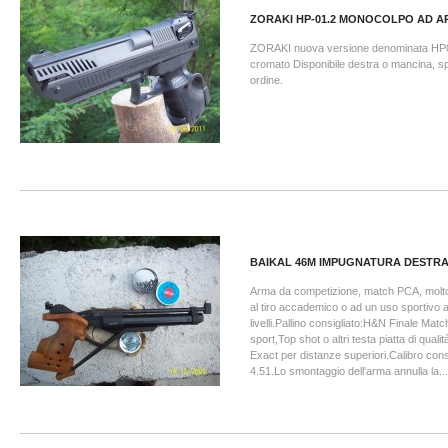
ZORAKI HP-01.2 MONOCOLPO AD ARI
ZORAKI nuova versione denominata HP0
cromato Disponibile destra o mancina, spe
ordine.
BAIKAL 46M IMPUGNATURA DESTR
Arma da competizione, match PCA, molto 
al tiro accademico o ad un uso sportivo 
livelli.Pallino consigliato:H&N Finale Mat
sport,Top shot o altri testa piatta di qual
Exact per distanze superiori.Calibro cons
4.51.Lo smontaggio dell'arma annulla la...