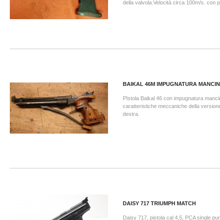
della valvola.Velocità circa 100m/s. con p
BAIKAL 46M IMPUGNATURA MANCI
PIstola Baikal 46 con impugnatura manci
caratteristiche meccaniche della versio
destra.
DAISY 717 TRIUMPH MATCH
Daisy 717, pistola cal 4,5, PCA single p