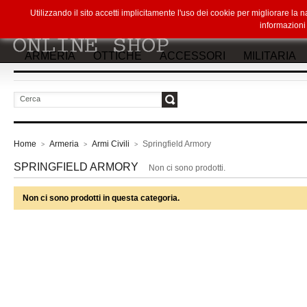
Utilizzando il sito accetti implicitamente l'uso dei cookie per migliorare la
informazion
ARMERIA
OTTICHE
ACCESSORI
MILITARIA
vai
Home
Armeria
Armi Civili
Springfield Armory
>
>
>
SPRINGFIELD ARMORY
Non ci sono prodotti.
Non ci sono prodotti in questa categoria.