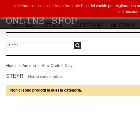
Utilizzando il sito accetti implicitamente l'uso dei cookie per migliorare la
informazion
ARMERIA
OTTICHE
ACCESSORI
MILITARIA
vai
Home
Armeria
Armi Civili
Steyr
>
>
>
STEYR
Non ci sono prodotti.
Non ci sono prodotti in questa categoria.