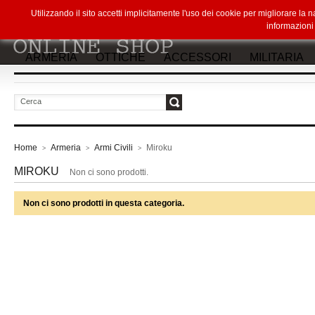
Utilizzando il sito accetti implicitamente l'uso dei cookie per migliorare la
informazion
ARMERIA
OTTICHE
ACCESSORI
MILITARIA
vai
Home
Armeria
Armi Civili
Miroku
>
>
>
MIROKU
Non ci sono prodotti.
Non ci sono prodotti in questa categoria.