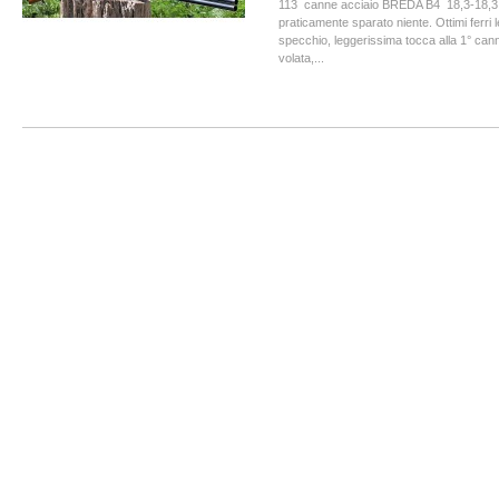
113 canne acciaio BREDA B4 18,3-18,
praticamente sparato niente. Ottimi ferri 
specchio, leggerissima tocca alla 1° can
volata,...