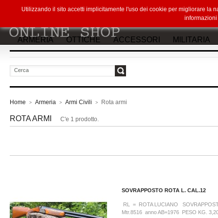
Utilizzando il sito accetti implicitamente l'uso dei cookie per migliorare la
informazion
ARMERIA
OTTICHE
ACCESSORI
MILITARIA
vai
Home
Armeria
Armi Civili
Rota armi
>
>
>
ROTA ARMI
C'e 1 prodotto.
SOVRAPPOSTO ROTA L. CAL.12
RL = ROTA LUCIANO SOVRAPPOST
Mtr.8516 anno AB=1976 PESO KG. 3,