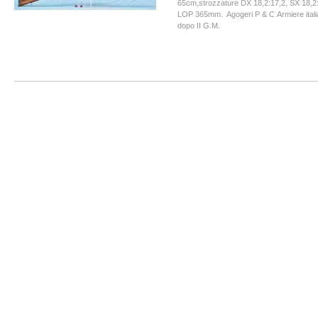
65cm,strozzature DX 18,2:17,2, SX 18,2:
LOP 365mm. Agogeri P & C Armiere italia
dopo II G.M.