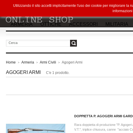
Utilizzando il sito accetti implicitamente l'uso dei cookie per migliorare la
informazion
ARMERIA
OTTICHE
ACCESSORI
MILITARIA
vai
Home
Armeria
Armi Civili
Agogeri Armi
>
>
>
AGOGERI ARMI
C'e 1 prodotto.
DOPPIETTA P. AGOGERI ARMI GAR
Rara doppietta di produzione "P. Agoger
V.T.", triplice chiusura, canne "acciaio Co