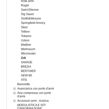
Rota armi
Ruger
Saint Etienne
Sig Sauer
Smith&Wesson
Springfield Armory
Steyr
Tettoni
Tokarev
Uzkon
Walther
Weihrauch
Winchester
Zoli
SAVAGE
BREDA
BERTHIER
GEW 88
ATIS
Baionette
Avancarica con porto d'armi
Aria compressa con porto
d'armi
Accessori armi , ricarica
MODULISTICA E SITI
D'INFORMAZIONE