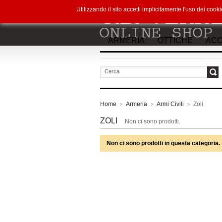
Utilizzando il sito accetti implicitamente l'uso dei co
ARMERIA
OTTICHE
ACC
vai
Home
Armeria
Armi Civili
Zoli
>
>
>
ZOLI
Non ci sono prodotti.
Non ci sono prodotti in questa categoria.