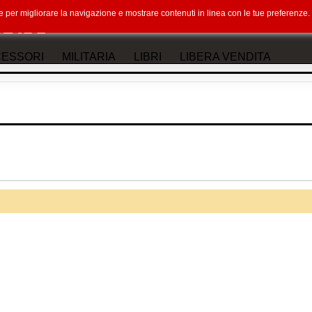
okie per migliorare la navigazione e mostrare contenuti in linea con le tue preferenz
ESSORI
MILITARIA
LIBRI
LIBERA VENDITA