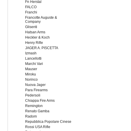
Fn Herstal
FALCO
Franchi
Francotte Auguste &
Company
Glisenti
Hatsan Arms
Heckler & Koch
Henry Rifle
JAGER A. PISCETTA
Izmash
Lancellotti
Marchi Vari
Mauser
Miroku
Norinco
Nuova Jager
Para Firearms
Pedersoli
Chiappa Fire Arms
Remington
Renato Gamba
Radom
Repubblica Popolare Cinese
Rossi USA Rifle