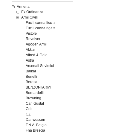
Armeria
Ex Ordinanza
Armi Civili
Fucili canna liscia
Fucili canna rigata
Pistole
Revolver
Agogeri Armi
Akkar
Alfred & Field
Astra
Arsenali Sovietici
Baikal
Benelli
Beretta
BENZONI ARMI
Bernardelli
Browning
Carl Gustaf
Colt
CZ
Danwesson
F.N.A. Belgio
Fna Brescia