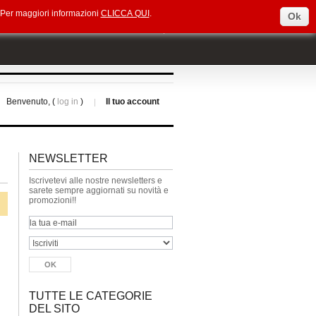
e. Per maggiori informazioni
CLICCA QUI
.
Ok
Select Language
▼
Benvenuto, (
log in
)
Il tuo account
NEWSLETTER
Iscrivetevi alle nostre newsletters e
sarete sempre aggiornati su novità e
promozioni!!
TUTTE LE CATEGORIE
DEL SITO