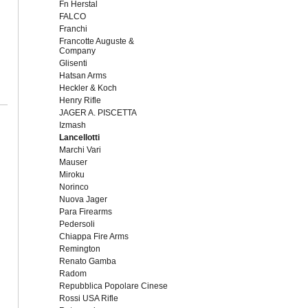
Fn Herstal
FALCO
Franchi
Francotte Auguste &
Company
Glisenti
Hatsan Arms
Heckler & Koch
Henry Rifle
JAGER A. PISCETTA
Izmash
Lancellotti
Marchi Vari
Mauser
Miroku
Norinco
Nuova Jager
Para Firearms
Pedersoli
Chiappa Fire Arms
Remington
Renato Gamba
Radom
Repubblica Popolare Cinese
Rossi USA Rifle