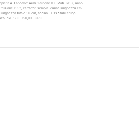
pietta A. Lancelotti Armi Gardone V.T. Matr. 6157, anno
truzione 1952, estrattori semplici canne lunghezza cm.
 lunghezza totale 110cm, acciao Fluss Stahl Krupp –
sen PREZZO: 750,00 EURO