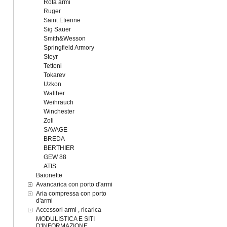
Rota armi
Ruger
Saint Etienne
Sig Sauer
Smith&Wesson
Springfield Armory
Steyr
Tettoni
Tokarev
Uzkon
Walther
Weihrauch
Winchester
Zoli
SAVAGE
BREDA
BERTHIER
GEW 88
ATIS
Baionette
Avancarica con porto d'armi
Aria compressa con porto
d'armi
Accessori armi , ricarica
MODULISTICA E SITI
D'INFORMAZIONE