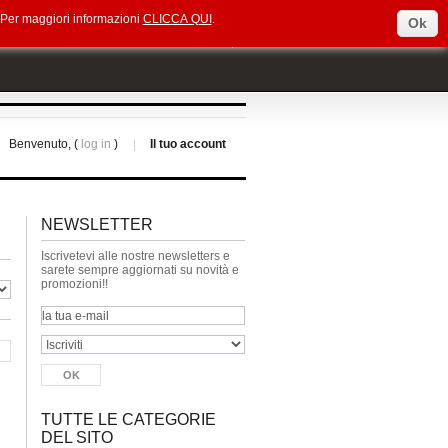
e. Per maggiori informazioni
CLICCA QUI
.
Ok
Select Language
▼
Benvenuto, (
log in
)
Il tuo account
NEWSLETTER
Iscrivetevi alle nostre newsletters e
sarete sempre aggiornati su novità e
promozioni!!
TUTTE LE CATEGORIE
DEL SITO