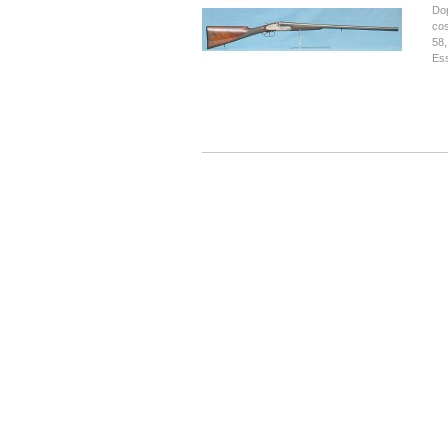
Dop
cos
58,
Es