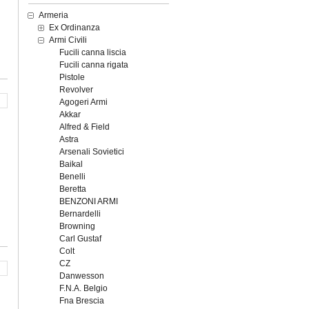
Armeria
Ex Ordinanza
Armi Civili
Fucili canna liscia
Fucili canna rigata
Pistole
Revolver
Agogeri Armi
Akkar
Alfred & Field
Astra
Arsenali Sovietici
Baikal
Benelli
Beretta
BENZONI ARMI
Bernardelli
Browning
Carl Gustaf
Colt
CZ
Danwesson
F.N.A. Belgio
Fna Brescia