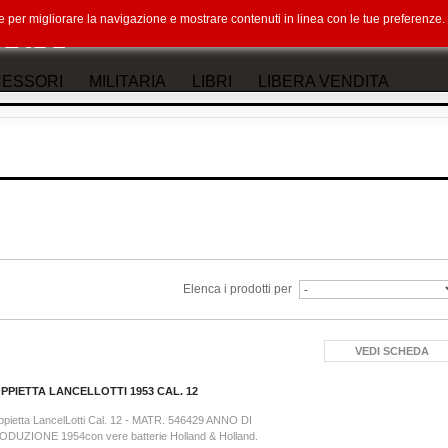
okie per migliorare la navigazione e mostrare contenuti in linea con le tue preferenz
ESSORI
MILITARIA
LIBRI
LIBERA VENDITA
Elenca i prodotti per
VEDI SCHEDA
PPIETTA LANCELLOTTI 1953 CAL. 12
pietta LancelLotti Cal. 12 - MATR. 546429 ANNO DI
ODUZIONE 1954con vere batterie Holland & Holland.