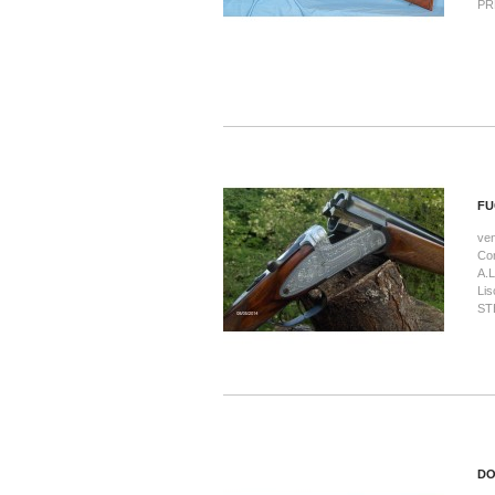
PR
FU
ve
Con
A.
Lis
STE
DO