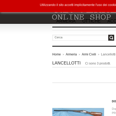
Utilizzando il sito accetti implicitamente l'uso dei co
ARMERIA
OTTICHE
ACC
vai
Home
Armeria
Armi Civili
Lancellotti
>
>
>
LANCELLOTTI
Ci sono 3 prodotti.
DO
Dop
PR