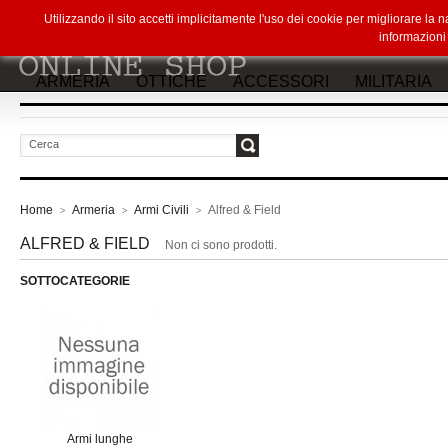
Utilizzando il sito accetti implicitamente l'uso dei cookie per migliorare la
informazion
ARMERIA
OTTICHE
ACCESSORI
MILITARIA
vai
Home
Armeria
Armi Civili
Alfred & Field
>
>
>
ALFRED & FIELD
Non ci sono prodotti.
SOTTOCATEGORIE
Armi lunghe