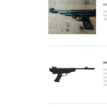
CU
Ver
fi
790
ME
Pis
cal
amm
11m
46