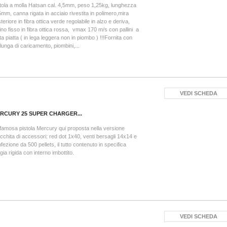
tola a molla Hatsan cal. 4,5mm, peso 1,25kg, lunghezza
mm, canna rigata in acciaio rivestita in polimero,mira
teriore in fibra ottica verde regolabile in alzo e deriva,
ino fisso in fibra ottica rossa, vmax 170 m/s con pallini a
ta piatta ( in lega leggera non in piombo ) !!!Fornita con
lunga di caricamento, piombini,...
VEDI SCHEDA
RCURY 25 SUPER CHARGER...
famosa pistola Mercury qui proposta nella versione
icchita di accessori: red dot 1x40, venti bersagli 14x14 e
fezione da 500 pellets, il tutto contenuto in specifica
igia rigida con interno imbottito.
VEDI SCHEDA