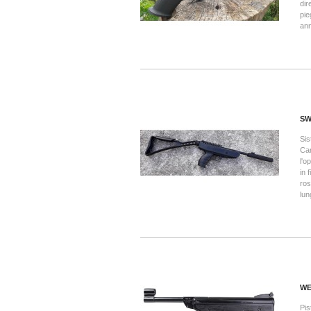
dir
pie
ann
SW
Sis
Car
l'o
in 
ros
lun
WE
Pis