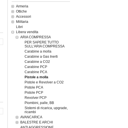
Armeria
Ottiche
Accessori
Militaria
Libri
Libera vendita
ARIA COMPRESSA
PER SAPERE TUTTO
SULL'ARIA COMPRESSA
Carabine a molla
Carabine a Gas Inerti
Carabine a CO2
Carabine PCP
Carabine PCA
Pistole a molla
Pistole e Revolver a CO2
Pistole PCA
Pistole PCP
Revolver PCP
Piombini, palle, BB
Sistemi di ricarica, upgrade,
ricambi
AVANCARICA
BALESTRE E ARCHI
ANTI AGGRESSIONE