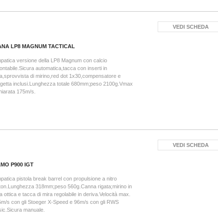
VEDI SCHEDA
ANA LP8 MAGNUM TACTICAL
patica versione della LP8 Magnum con calcio
ntabile.Sicura automatica,tacca con inserti in
ra,sprovvista di mirino,red dot 1x30,compensatore e
igetta inclusi.Lunghezza totale 680mm;peso 2100g.Vmax
hiarata 175m/s.
VEDI SCHEDA
MO P900 IGT
patica pistola break barrel con propulsione a nitro
ton.Lunghezza 318mm;peso 560g.Canna rigata;mirino in
ra ottica e tacca di mira regolabile in deriva.Velocità max.
m/s con gli Stoeger X-Speed e 96m/s con gli RWS
ic.Sicura manuale.