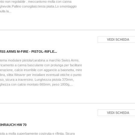
etto non regolabile . meccanismo molla con canna
ghevole.Pallino consigliato:testa piatta.Lo smontaggio
ulla la...
VEDI SCHEDA
ISS ARMS M-FIRE - PISTOL-RIFLE...
tema modulare pistola/carabina a marchio Swiss Arms.
icamento a canna basculante con prolunga per facilitare
perazione, calcio inseribile con aggancio a baionetta, mire
fibra, slitta Weaver per installare eventuali ottiche o punto
so, sicura a traversino. Lunghezza pistola 370mm,
ghezza con calcio montato 660mm, peso 1800g,...
VEDI SCHEDA
IHRAUCH HW 70
tola a molla superbamente costruita e rifinita. Sicura