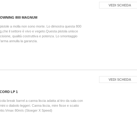
VEDI SCHEDA
OWNING 800 MAGNUM
pistole a molla non sono morte. Lo dimostra questa 800
,che il settore è vivo e vegeto.Questa pistola unisce
cisione, qualità costruttiva e potenza. Lo smontaggio
l'arma annulla la garanzia.
VEDI SCHEDA
CORD LP 1
cola break barrel a canna liscia adatta al tiro da sala con
mini o diabolo leggeri. Canna liscia, mire fisse e scatto
etto.Vmax 80m/s (Stoeger X Speed)