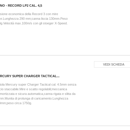
NO - RECORD LP2 CAL. 4,5
sione economica della Record 3 con mire
sse.Lunghezza 290 mm;canna liscia 130mm.Peso
g.Velocità max.100m/s con gli stoeger X-Speed.
VEDI SCHEDA
RCURY SUPER CHARGER TACTICAL...
tola Mercury super Charger Tactical cal. 4.5mm senza
cio staccabile.Mire e scatto regolabili;meccanica
ortizzata e sicura automatica,canna rigata e slitta da
m.Munita di prolunga di caricamento.Lunghezza
0mm;peso circa 1750g.