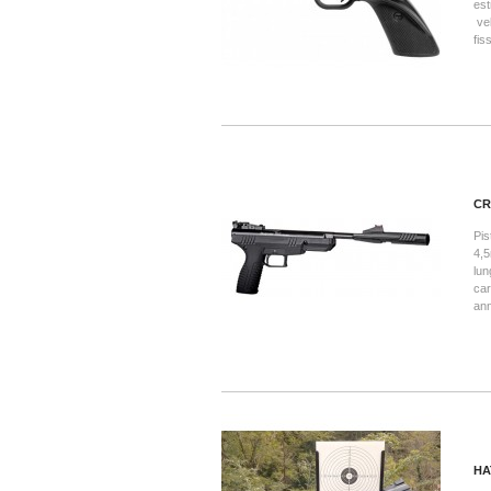
est
vel
fis
CR
Pis
4,5
lun
car
ann
HA