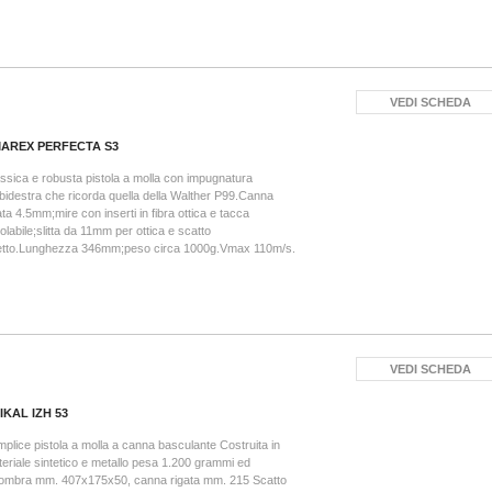
VEDI SCHEDA
AREX PERFECTA S3
ssica e robusta pistola a molla con impugnatura
idestra che ricorda quella della Walther P99.Canna
ata 4.5mm;mire con inserti in fibra ottica e tacca
olabile;slitta da 11mm per ottica e scatto
retto.Lunghezza 346mm;peso circa 1000g.Vmax 110m/s.
VEDI SCHEDA
IKAL IZH 53
plice pistola a molla a canna basculante Costruita in
eriale sintetico e metallo pesa 1.200 grammi ed
ombra mm. 407x175x50, canna rigata mm. 215 Scatto