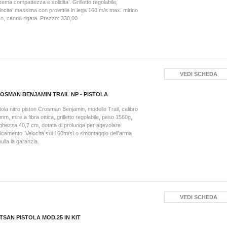
rema compattezza e solidita’. Grilletto regolabile,
ocita’ massima con proiettile in lega 160 m/s max. mirino
so, canna rigata. Prezzo: 330,00
VEDI SCHEDA
OSMAN BENJAMIN TRAIL NP - PISTOLA
tola nitro piston Crosman Benjamin, modello Trail, calibro
mm, mire a fibra ottica, grilletto regolabile, peso 1560g,
ghezza 40,7 cm, dotata di prolunga per agevolare
icamento. Velocità sui 160m/sLo smontaggio dell'arma
ulla la garanzia.
VEDI SCHEDA
TSAN PISTOLA MOD.25 IN KIT