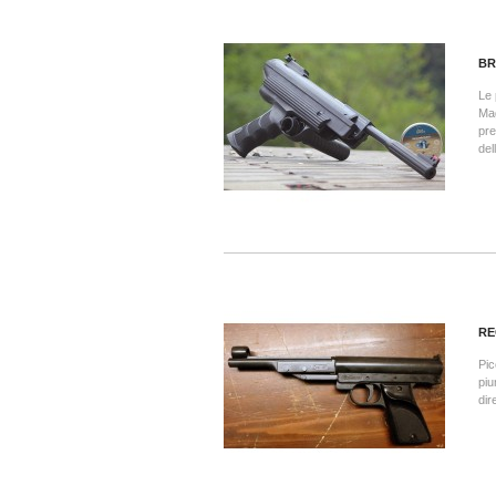
BR
Le 
Mag
pre
del
RE
Pic
piu
dir