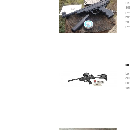
Pis
365
pos
mir
tes
pro
ME
La 
arr
con
val