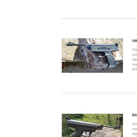
UM
Cla
amb
rig
reg
di
BA
Sem
mat
ing