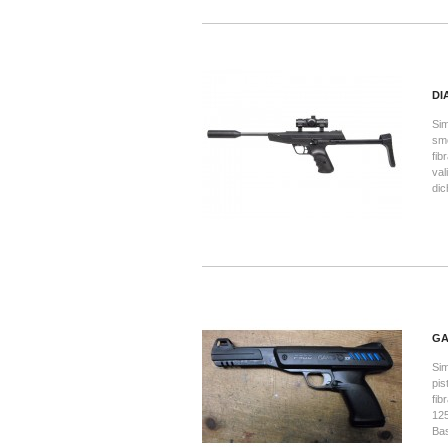
DI
Sim
smo
fib
val
dic
GA
Sim
pis
fib
125
Bas