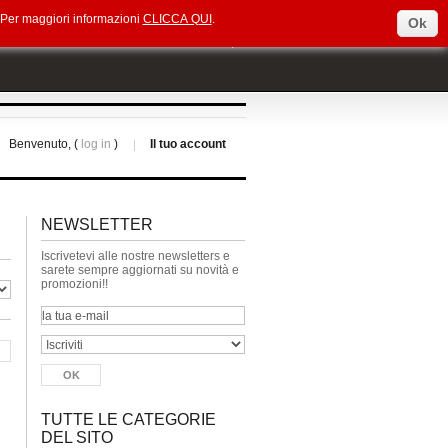
e. Per maggiori informazioni
CLICCA QUI
.
Ok
Select Language
▼
Benvenuto, (
log in
)
Il tuo account
NEWSLETTER
Iscrivetevi alle nostre newsletters e
sarete sempre aggiornati su novità e
promozioni!!
TUTTE LE CATEGORIE
DEL SITO