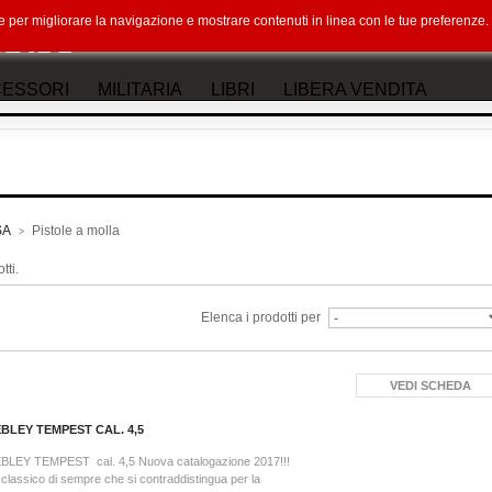
okie per migliorare la navigazione e mostrare contenuti in linea con le tue preferenz
ESSORI
MILITARIA
LIBRI
LIBERA VENDITA
SA
Pistole a molla
>
tti.
Elenca i prodotti per
VEDI SCHEDA
BLEY TEMPEST CAL. 4,5
BLEY TEMPEST cal. 4,5 Nuova catalogazione 2017!!!
classico di sempre che si contraddistingua per la