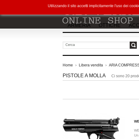
Utilizzando il sito accetti implicitamente l'uso dei co
ARMERIA
OTTICHE
ACC
vai
Home
Libera vendita
ARIA COMPRES
>
>
PISTOLE A MOLLA
Ci sono 20 prodo
WE
WE
Un 