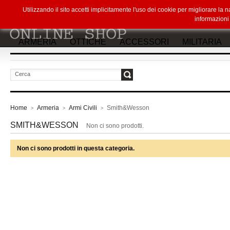
Utilizzando il sito accetti implicitamente l'uso dei cookie per migliorare la
informazion
ARMERIA
OTTICHE
ACCESSORI
MILITARIA
vai
Home
Armeria
Armi Civili
Smith&Wesson
>
>
>
SMITH&WESSON
Non ci sono prodotti.
Non ci sono prodotti in questa categoria.