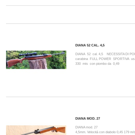
DIANA 52 CAL. 4,5
DIANA 52 cal. 4,5 NECESSITA DI PO
carabina FULL POWER SPORTIVA usat
330 mts con piombo da 0,49
DIANA MOD. 27
DIANA mod. 27 mtr. 1
4,5mm. Velocità con diabolo 0,45 179 m/s