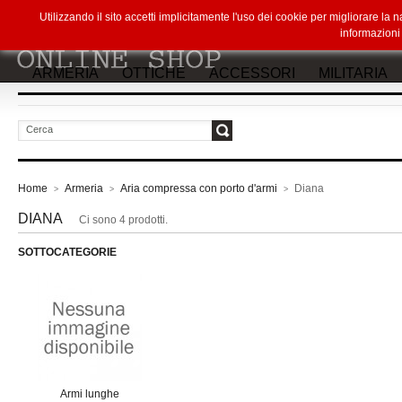
Utilizzando il sito accetti implicitamente l'uso dei cookie per migliorare la
informazion
ARMERIA
OTTICHE
ACCESSORI
MILITARIA
vai
Home
Armeria
Aria compressa con porto d'armi
Diana
>
>
>
DIANA
Ci sono 4 prodotti.
SOTTOCATEGORIE
Armi lunghe