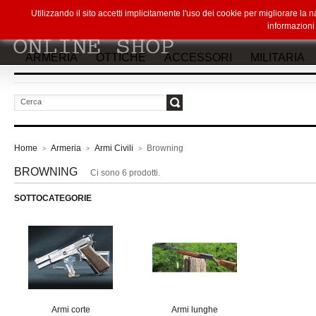
Utilizzando il sito accetti implicitamente l'uso dei cookie per migliorare la
informazion
ARMERIA
OTTICHE
ACCESSORI
MILITARIA
vai
Home
Armeria
Armi Civili
Browning
>
>
>
BROWNING
Ci sono 6 prodotti.
SOTTOCATEGORIE
Armi corte
Armi lunghe