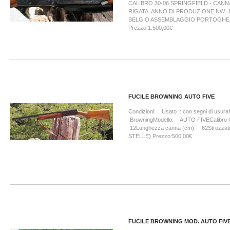
CALIBRO 30-06 SPRINGFIELD - CANN
RIGATA, ANNO DI PRODUZIONE NW=1
BELGIO ASSEMBLAGGIO PORTOGH
Prezzo:1.500,00€
FUCILE BROWNING AUTO FIVE
Condizioni: Usato :: con segni di usur
BrowningModello: AUTO FIVECalibro 
12Lunghezza canna (cm): 62Strozzat
STELLE) Prezzo:500,00€
FUCILE BROWNING MOD. AUTO FIVE.