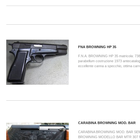
FNA BROWNING HP 35
F.N.A. BROWNING HP 35 matricola: 7386
parabellum costruzione 1973 antecatalogo
eccellente canna a specchio, ottima carr
CARABINA BROWNING MOD. BAR
CARABINA BROWNING MOD. BAR SE
BROWNING MODELLO BAR MTR 307 N