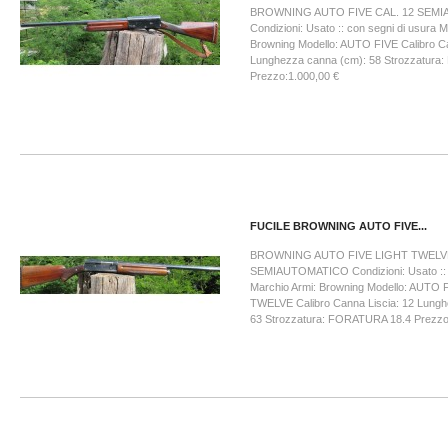
BROWNING AUTO FIVE CAL. 12 SEM
Condizioni: Usato :: con segni di usura M
Browning Modello: AUTO FIVE Calibro Ca
Lunghezza canna (cm): 58 Strozzatura
Prezzo:1.000,00 €
FUCILE BROWNING AUTO FIVE...
BROWNING AUTO FIVE LIGHT TWELVE
SEMIAUTOMATICO Condizioni: Usato :: c
Marchio Armi: Browning Modello: AUTO
TWELVE Calibro Canna Liscia: 12 Lungh
63 Strozzatura: FORATURA 18.4 Prezzo: