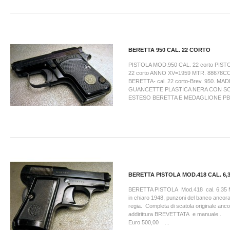
BERETTA 950 CAL. 22 CORTO
PISTOLA MOD.950 CAL. 22 corto PIST
22 corto ANNO XV=1959 MTR. 88678CC. I
BERETTA- cal. 22 corto-Brev. 950. MADE
GUANCETTE PLASTICA NERA CON S
ESTESO BERETTA E MEDAGLIONE PB.
BERETTA PISTOLA MOD.418 CAL. 6,
BERETTA PISTOLA Mod.418 cal. 6,35 M
in chiaro 1948, punzoni del banco ancor
regia. Completa di scatola originale anc
addirittura BREVETTATA e manual
Euro 500,00 ...