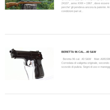
24107 , anno XXIII = 1967 , deve essere fra
perche' gli pendeva ancora la patente. Ar
condizioni pari al...
BERETTA 96 CAL. .40 S&W
Beretta 96 cal. .40 S&W Matr. A0815
Corredata di valigetta originale, secondo
scovolo di pulizia. Segni di uso e maneggi