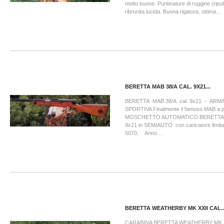
molto buone. Puntinature di ruggine (ripul
ribrunita lucida. Buona rigatura, ottima...
BERETTA MAB 38/A CAL. 9X21...
BERETTA MAB 38/A cal. 9x21 - ARMA 
SPORTIVA Finalmente il famoso MAB a pre
MOSCHETTO AUTOMATICO BERETTA rid
9x21 in SEMIAUTO con caricatore limitato
5070. Anno ...
BERETTA WEATHERBY MK XXII CAL...
CARABINA BERETTA WEATHERBY MK XXII