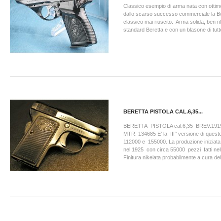
Classico esempio di arma nata con ottime
dallo scarso successo commerciale la B
classico mai riuscito. Arma solida, ben rif
standard Beretta e con un blasone di tutt
BERETTA PISTOLA CAL.6,35...
BERETTA PISTOLA cal.6,35 BREV.19
MTR. 134685 E’ la III° versione di quest
112000 e 155000. La produzione iniziata
nel 1925 con circa 55000 pezzi fatti nell
Finitura nikelata probabilmente a cura del 