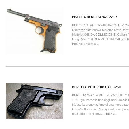
PISTOLA BERETTA 948 .22LR
PISTOLA BERETTA 948 DA COLLEZIONE
Usato :: come nuovo Marchio Armi: Bere
Modello: 948 DA COLLEZIONE! Calibro A
Long Rifle PISTOLA MOD.948 CAL.22L
Prezzo: 1.000,00 €
BERETTA MOD. 950B CAL. 22SH
BERETTA MOD. 950B cal. 22sh Mtr.C4
1971 .gia’ verso la fine degli anni ’40 all
iniziato la progettazione di una nuova tasc
fermo’ tutto fino al 1950 quando compar
ribaltabile che riportava BREV....