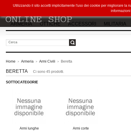
Utilizzando il sito accetti implicitamente l'uso dei cookie per migliorare la
informazion
ARMERIA
OTTICHE
ACCESSORI
MILITARIA
vai
Home
Armeria
Armi Civili
Beretta
>
>
>
BERETTA
Ci sono 45 prodotti.
SOTTOCATEGORIE
Armi lunghe
Armi corte