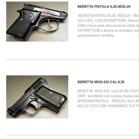
BERETTA PISTOLA 6,35 MOD.20
BERETTA PISTOLA 6,35 MOD.20 Mtr.
XX7=1971 CON ESTRATTORE. Simoni dic
1968 e fra le varie descrizioni tecniche
ESTRATTORE e illustra un esmplare mtr
quindi piuttosto rarefatta. ...
BERETTA MOD.418 CAL.6,35
BERETTA MOD.418 cal.6,35 Mtr.27873 A
1948 , eccellente carrozzeria, buona ca
MONOMATRICOLA. PREZZO: Euro 35
SULLE FOTO PER VISIONARLE TUTT