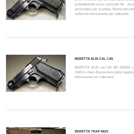
probabilmente verso i primi del '46 sicu
governativo per la polizia. Buona meccan
sufficente interessante per coll
BERETTA M.35 CAL.7,65
BERETTA M.35 cal.7,65 Mtr. 626503 
1945 in chiaro Buona meccanica rigatura
interessante per collezione
BERETTA TRAP 682X