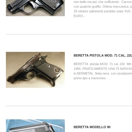
non bella ma piu’ che sufficiente. Carro
con qualche graffio. Ottima meccanica. p
28 ottobre (altrimenti sarebbe stato XV
EURO...
BERETTA PISTOLA MOD. 71 CAL. 22
BERETTA pistola MOD. 71 cal. 22lr Mtr
1965 .PRATICAMENTE UNA 70 NATA IN
in AERMETAL finita nera con ossidazion
primo tipo a traversino.
BERETTA MODELLO 90