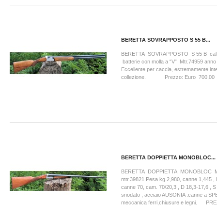
BERETTA SOVRAPPOSTO S 55 B...
BERETTA SOVRAPPOSTO S 55 B cal
batterie con molla a “V” Mtr.74959 ann
Eccellente per caccia, estremamente int
collezione. Prezzo: Euro 700,00
BERETTA DOPPIETTA MONOBLOC...
BERETTA DOPPIETTA MONOBLOC M
mtr.39821 Pesa kg.2,980, canne 1,445 , 
canne 70, cam. 70/20,3 , D 18,3-17,6 , S 1
snodato , acciaio AUSONIA .canne a SP
meccanica ferri,chiusure e legni. PRE