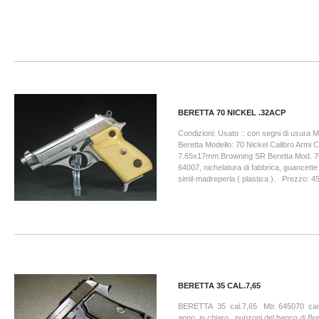
BERETTA 70 NICKEL .32ACP
Condizioni: Usato :: con segni di usura M
Beretta Modello: 70 Nickel Calibro Armi C
7.65x17mm Browning SR Beretta Mod. 70
64007, nichelatura di fabbrica, guancette 
simil-madreperla ( plastica ). Prezzo: 45
BERETTA 35 CAL.7,65
BERETTA 35 cal.7,65 Mtr. 645070 ca
anno in chiaro , punzoni del banco di Br