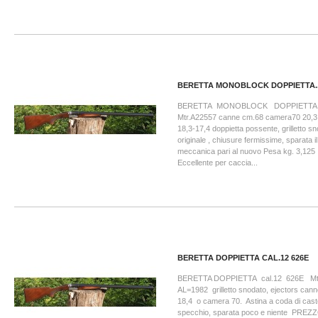
BERETTA MONOBLOCK DOPPIETTA..
BERETTA MONOBLOCK DOPPIET
Mtr.A22557 canne cm.68 camera70 20,3
18,3-17,4 doppietta possente, grilletto sn
originale , chiusure fermissime, sparata il
meccanica pari al nuovo Pesa kg. 3,125 
Eccellente per caccia...
BERETTA DOPPIETTA CAL.12 626E
BERETTA DOPPIETTA cal.12 626E Mtr
AL=1982 grilletto snodato, ejectors ca
18,4 o camera 70. Astina a coda di cas
specchio, sparata poco e niente PREZZ