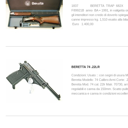
1837 BERETTA TRAP 682X 17-
F89921B anno BA = 1991, in valigetta ori
gli intenditori non credo di doverlo spieg
canne impresso kg. 1,510 esatto alla 
Euro 1.400,00
BERETTA 74 .22LR
Condizioni: Usato :: con segni di usura M
Beretta Modello: 74 Calibro Armi Corte: .
Beretta Mod. 74 cal. 22lr Matr. 70730, ar
regolabili e canna da 150mm. Scatto pulit
meccanica e canna in condizioni eccellenti