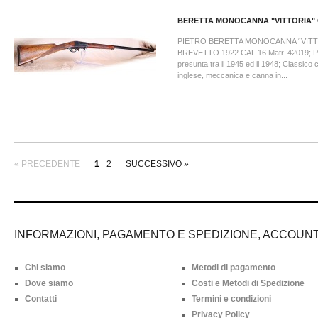
BERETTA MONOCANNA "VITTORIA" 
PIETRO BERETTA MONOCANNA “VITT
BREVETTO 1922 CAL 16 Matr. 42019; P
presunta tra il 1945 ed il 1948; Classico c
inglese, meccanica e canna in...
« PRECEDENTE
1
2
SUCCESSIVO »
INFORMAZIONI, PAGAMENTO E SPEDIZIONE, ACCOUNT 
Chi siamo
Metodi di pagamento
Dove siamo
Costi e Metodi di Spedizione
Contatti
Termini e condizioni
Privacy Policy