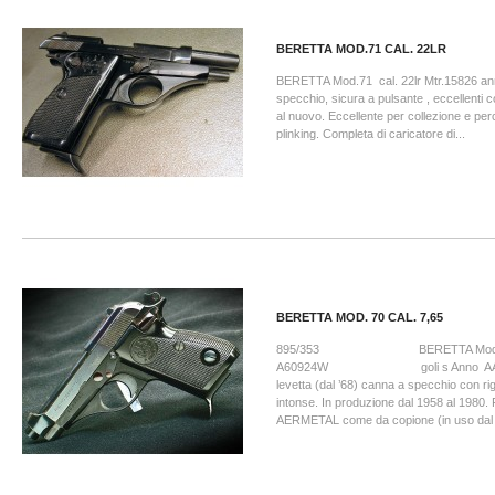
BERETTA MOD.71 CAL. 22LR
BERETTA Mod.71 cal. 22lr Mtr.15826 a
specchio, sicura a pulsante , eccellenti 
al nuovo. Eccellente per collezione e perc
plinking. Completa di caricatore di...
BERETTA MOD. 70 CAL. 7,65
895/353 BERETTA Mod.70 ca
A60924W goli s Anno AA=19
levetta (dal ’68) canna a specchio con r
intonse. In produzione dal 1958 al 1980. 
AERMETAL come da copione (in uso dal 1