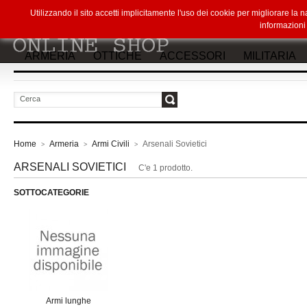
Utilizzando il sito accetti implicitamente l'uso dei cookie per migliorare la
informazion
ARMERIA
OTTICHE
ACCESSORI
MILITARIA
vai
Home
Armeria
Armi Civili
Arsenali Sovietici
>
>
>
ARSENALI SOVIETICI
C'e 1 prodotto.
SOTTOCATEGORIE
Armi lunghe