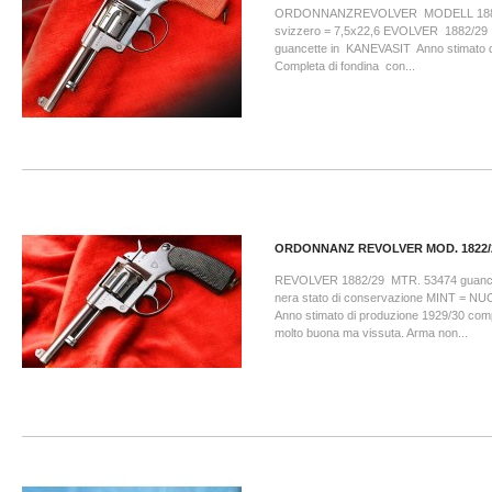
ORDONNANZREVOLVER MODELL 1882/
svizzero = 7,5x22,6 EVOLVER 1882/2
guancette in KANEVASIT Anno stimato d
Completa di fondina con...
ORDONNANZ REVOLVER MOD. 1822/
REVOLVER 1882/29 MTR. 53474 guancett
nera stato di conservazione MINT = 
Anno stimato di produzione 1929/30 comp
molto buona ma vissuta. Arma non...