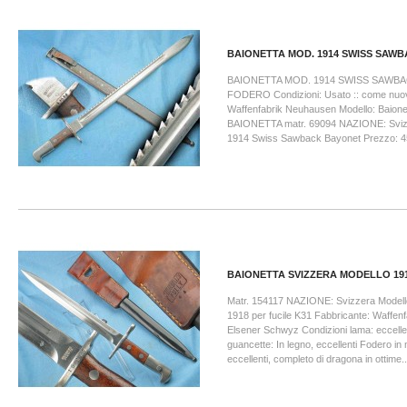
BAIONETTA MOD. 1914 SWISS SAW
BAIONETTA MOD. 1914 SWISS SAWB
FODERO Condizioni: Usato :: come nuo
Waffenfabrik Neuhausen Modello: Baione
BAIONETTA matr. 69094 NAZIONE: Svizz
1914 Swiss Sawback Bayonet Prezzo: 4
BAIONETTA SVIZZERA MODELLO 19
Matr. 154117 NAZIONE: Svizzera Modello
1918 per fucile K31 Fabbricante: Waffen
Elsener Schwyz Condizioni lama: eccellen
guancette: In legno, eccellenti Fodero in 
eccellenti, completo di dragona in ottime..