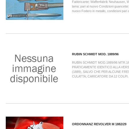
Fabbricante: Waffenfabrik Neuhausen, W
lama: pari al nuovo Condizioni guancette: 
nuovo Fodero in metallo, condizioni pari a
RUBIN SCHMIDT MOD. 1889/96
RUBIN SCHMIDT MOD.1889/96 MTR.16
PRATICAMENTE IDENTICO ALLA VER
(1889), SALVO CHE PER ALCUNE FR
CULATTA; CARICATORE DA 12 COLPI.
ORDONNANZ REVOLVER M 1882/29