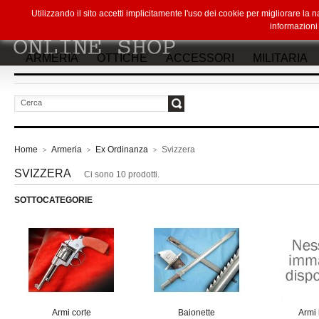
Utilizzando il sito accetti implicitamente l'uso dei cookie per migliorare la
informazion
ARMERIA
OTTICHE
ACCESSORI
MILITARIA
vai
Home
Armeria
Ex Ordinanza
Svizzera
>
>
>
SVIZZERA
Ci sono 10 prodotti.
SOTTOCATEGORIE
Armi corte
Baionette
Armi