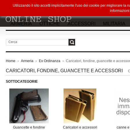
Utilizzando il sito accetti implicitamente l'uso dei cookie per migliorare la
informazion
ARMERIA
OTTICHE
ACCESSORI
MILITARIA
vai
Home
Armeria
Ex Ordinanza
Caricatori, fondine, guancette e accessor
>
>
>
CARICATORI, FONDINE, GUANCETTE E ACCESSORI
C
SOTTOCATEGORIE
Guancette e fondine
Caricatori e accessori
canne e 