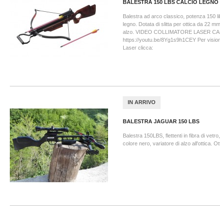
BALESTRA 150 LBS CALCIO LEGNO
Balestra ad arco classico, potenza 150 lib
legno. Dotata di slitta per ottica da 22 m
alzo. VIDEO COLLIMATORE LASER CAL
https://youtu.be/8Yg1s9h1CEY Per visiona
Laser clicca:
IN ARRIVO
BALESTRA JAGUAR 150 LBS
Balestra 150LBS, flettenti in fibra di vetro
colore nero, variatore di alzo all'ottica. O