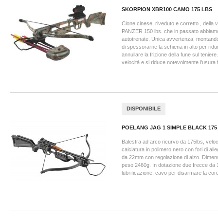
SKORPION XBR100 CAMO 175 LBS
Clone cinese, riveduto e corretto , del
PANZER 150 lbs. che in passato abbiam
autotrenate. Unica avvertenza, montando 
di spessorarne la schiena in alto per ridu
annullare la frizione della fune sul tenier
velocità e si riduce notevolmente l'usura fu
DISPONIBILE
POELANG JAG 1 SIMPLE BLACK 175
Balestra ad arco ricurvo da 175lbs, veloc
calciatura in polimero nero con fori di alle
da 22mm con regolazione di alzo. Dimen
peso 2460g. In dotazione due frecce da 1
lubrificazione, cavo per disarmare la cord