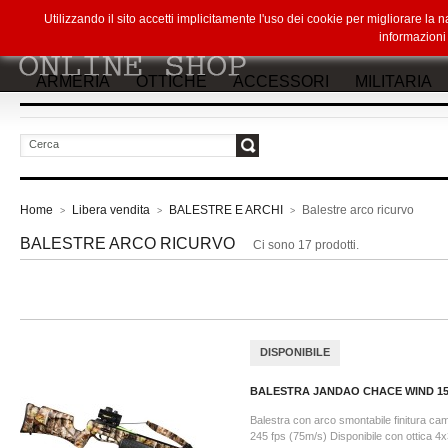
Utilizzando il sito accetti implicitamente l'uso dei cookie per migliorare la
informazion
ARMERIA
OTTICHE
ACCESSORI
MILITARIA
vai
Home
Libera vendita
BALESTRE E ARCHI
Balestre arco ricurvo
>
>
>
BALESTRE ARCO RICURVO
Ci sono 17 prodotti.
DISPONIBILE
BALESTRA JANDAO CHACE WIND 150
Balestra con arco smontabile finitura cam
245 fps (75m/s) Disponibile con ottica 4