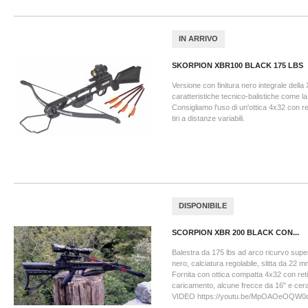
IN ARRIVO
SKORPION XBR100 BLACK 175 LBS
Versione con finitura nero integrale dell
caratteristiche tecnico-balistiche come l
Consigliamo l'uso di un'ottica 4x32 con ret
tiri a distanze variabili.
DISPONIBILE
SCORPION XBR 200 BLACK CON...
Balestra da 175 lbs ad arco ricurvo super
nero, calciatura regolabile, slitta da 22 m
Fornita con ottica compatta 4x32 con retic
caricamento, alcune frecce da 16" e cera 
VIDEO https://youtu.be/MpOAOeOQW0