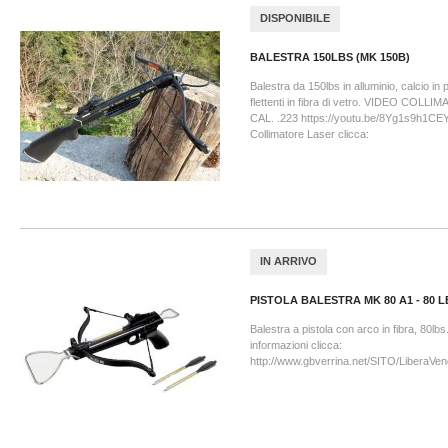
DISPONIBILE
BALESTRA 150LBS (MK 150B)
Balestra da 150lbs in alluminio, calcio in 
flettenti in fibra di vetro. VIDEO COL
CAL. .223 https://youtu.be/8Yg1s9h1CEY 
Collimatore Laser clicca:
IN ARRIVO
PISTOLA BALESTRA MK 80 A1 - 80 L
Balestra a pistola con arco in fibra, 80lbs.
informazioni clicca:
http://www.gbverrina.net/SITO/LiberaVen