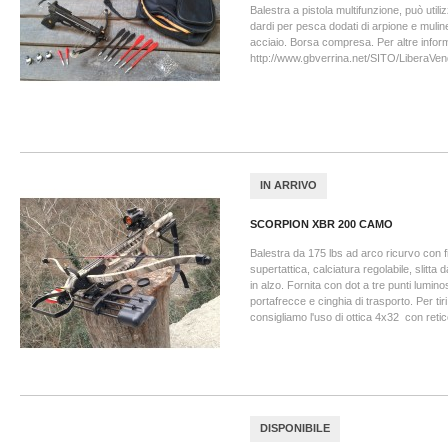
Balestra a pistola multifunzione, può utili
dardi per pesca dodati di arpione e mulinell
acciaio. Borsa compresa. Per altre inform
http://www.gbverrina.net/SITO/LiberaVen
IN ARRIVO
SCORPION XBR 200 CAMO
Balestra da 175 lbs ad arco ricurvo con 
supertattica, calciatura regolabile, slitta
in alzo. Fornita con dot a tre punti luminos
portafrecce e cinghia di trasporto. Per tiri
consigliamo l'uso di ottica 4x32 con retic
DISPONIBILE