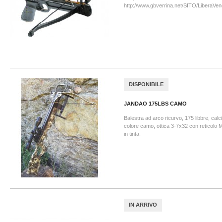
http://www.gbverrina.net/SITO/LiberaVen
DISPONIBILE
JANDAO 175LBS CAMO
Balestra ad arco ricurvo, 175 libbre, calc
colore camo, ottica 3-7x32 con reticolo M
in tinta.
IN ARRIVO