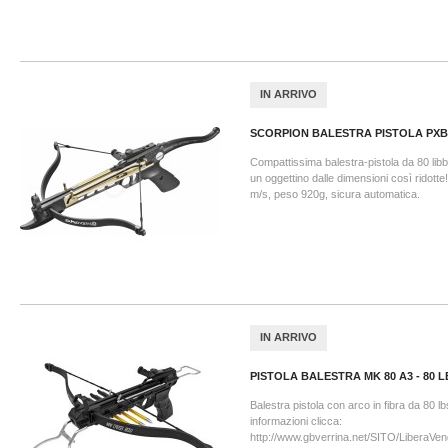
IN ARRIVO
SCORPION BALESTRA PISTOLA PXB
Compattissima balestra-pistola da 80 libb
un oggettino dalle dimensioni così ridotte! 
m/s, peso 920g, sicura automatica.
IN ARRIVO
PISTOLA BALESTRA MK 80 A3 - 80 L
Balestra pistola con arco in fibra da 80 lb
informazioni clicca:
http://www.gbverrina.net/SITO/LiberaVen