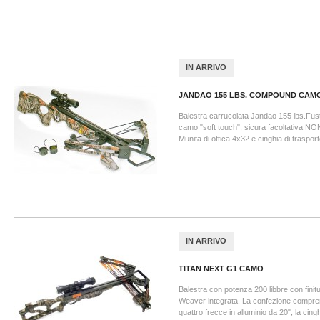
IN ARRIVO
JANDAO 155 LBS. COMPOUND CAM
Balestra carrucolata Jandao 155 lbs.Fust
camo "soft touch"; sicura facoltativa NO
Munita di ottica 4x32 e cinghia di trasport
IN ARRIVO
TITAN NEXT G1 CAMO
Balestra con potenza 200 libbre con finitu
Weaver integrata. La confezione compren
quattro frecce in alluminio da 20", la cingh