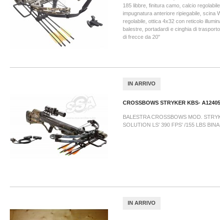
185 libbre, finitura camo, calcio regolabile
impugnatura anteriore ripiegabile, scina
regolabile, ottica 4x32 con reticolo illumin
balestre, portadardi e cinghia di trasporto
di frecce da 20"
IN ARRIVO
CROSSBOWS STRYKER KBS- A1240
BALESTRA CROSSBOWS MOD. STRYKE
SOLUTION LS' 390 FPS' /155 LBS BI
IN ARRIVO