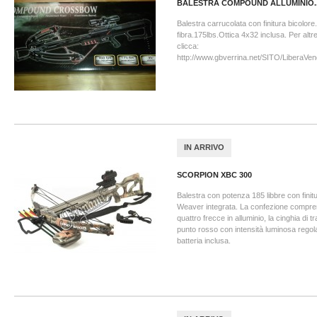
BALESTRA COMPOUND ALLUMINIO..
Balestra carrucolata con finitura bicolore.
fibra.175lbs.Ottica 4x32 inclusa. Per altr
clicca:
http://www.gbverrina.net/SITO/LiberaVen
IN ARRIVO
SCORPION XBC 300
Balestra con potenza 185 libbre con finitu
Weaver integrata. La confezione compren
quattro frecce in alluminio, la cinghia di tr
punto rosso con intensità luminosa regola
batteria inclusa.