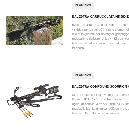
IN ARRIVO
BALESTRA CARRUCOLATA MK380 1
Balestra carrucolata da 175 lbs, 120 m/s di
va dritta per un bel pò!), calcio thumb-ho
inserti in gomma per un miglior grippaggio
regolazione dell'alzo, ottica 4x32 con reti
balestra, dotata di portafrecce anteriore e
trasporto.
IN ARRIVO
BALESTRA COMPOUND SCORPION 
Scorpion carrucolata 150 libbre V° 285fp
86m/s) DICHIARATI con freccia da 20” =
rigida staccabile, 4 frecce, slitta da 22 
regolabile.Munita di ottica 4x32 con retic
balestra. Per altre informazioni clicca: