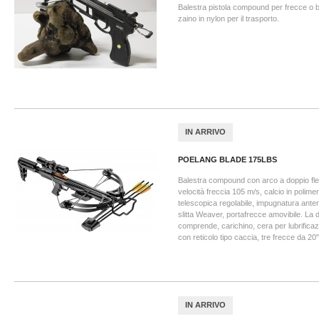
Balestra pistola compound per frecce o bi
zaino in nylon per il trasporto.
IN ARRIVO
POELANG BLADE 175LBS
Balestra compound con arco a doppio flet
velocità freccia 105 m/s, calcio in polime
telescopica regolabile, impugnatura anteri
slitta Weaver, portafrecce amovibile. La 
comprende, carichino, cera per lubrificaz
con reticolo tipo caccia, tre frecce da 20"
IN ARRIVO