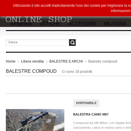
Utilizzando il sito accetti implicitamente l'uso dei cookie per migliorare la
informazion
ARMERIA
OTTICHE
ACCESSORI
MILITARIA
vai
Home
Libera vendita
BALESTRE E ARCHI
Balestre compoud
>
>
>
BALESTRE COMPOUD
Ci sono 18 prodotti.
DISPONIBILE
BALESTRA CAMO M67
Compound da 180 libbre, con doppio lemb
caricamento, calcio in resina camo e tenie