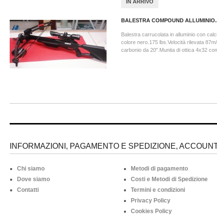
IN ARRIVO
BALESTRA COMPOUND ALLUMINIO..
Balestra carrucolata in alluminio con calcia
colore nero.175 lbs.Velocità rilevata 87m/
carbonio da 20".Munita di ottica 4x32 co
INFORMAZIONI, PAGAMENTO E SPEDIZIONE, ACCOUNT 
Chi siamo
Metodi di pagamento
Dove siamo
Costi e Metodi di Spedizione
Contatti
Termini e condizioni
Privacy Policy
Cookies Policy