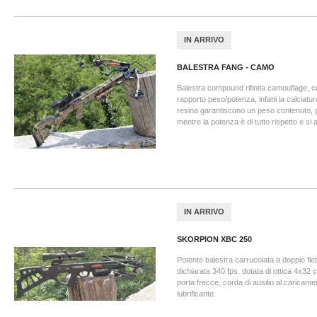
IN ARRIVO
BALESTRA FANG - CAMO
Balestra compound rifinita camouflage, c
rapporto peso/potenza, infatti la calciatura
resina garantiscono un peso contenuto, p
mentre la potenza è di tutto rispetto e si a
IN ARRIVO
SKORPION XBC 250
Potente balestra carrucolata a doppio flet
dichiarata 340 fps. dotata di ottica 4x32 
porta frecce, corda di ausilio al caricame
lubrificante.