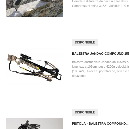
Completa di faretra da caccia e tre dardi d
Compresa di ottica 3x32. Velocità: 100 m
DISPONIBILE
BALESTRA JANDAO COMPOUND 155L
Balestra carrucolata Jandao da 155lbs co
lunghezza 103cm, peso 4200g velocità fr
(105 m/s). Frecce, portafrecce, ottica e c
dotazione.
DISPONIBILE
PISTOLA - BALESTRA COMPOUND...