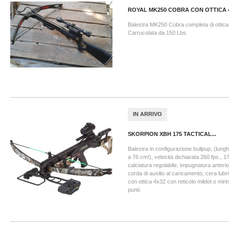
ROYAL MK250 COBRA CON OTTICA 
Balestra MK250 Cobra completa di ottica
Carrucolata da 150 Lbs.
IN ARRIVO
SKORPION XBH 175 TACTICAL...
Balestra in configurazione bullpup, (lungh
a 76 cm!), velocità dichiarata 260 fps., 17
calciatura regolabile, impugnatura anterio
corda di ausilio al caricamento, cera lubri
con ottica 4x32 con reticolo mildot o miri
punti.