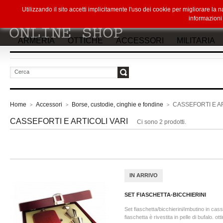
Utilizzando il sito accetti implicitamente l'uso dei cookie per migliorare la
informazion
ARMERIA
OTTICHE
ACCESSORI
MILITARIA
vai
Home
Accessori
Borse, custodie, cinghie e fondine
CASSEFORTI E AR
>
>
>
CASSEFORTI E ARTICOLI VARI
Ci sono 2 prodotti.
IN ARRIVO
SET FIASCHETTA-BICCHIERINI
Set fiaschetta/bicchierini/imbutino in cass
fiaschetta è rivestita in pelle di bufalo. ot