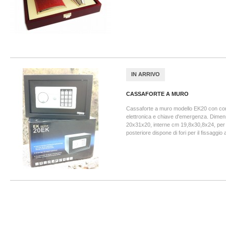
IN ARRIVO
CASSAFORTE A MURO
Cassaforte a muro modello EK20 con co
elettronica e chiave d'emergenza. Dimen
20x31x20, interne cm 19,8x30,8x24, per k
posteriore dispone di fori per il fissaggio 