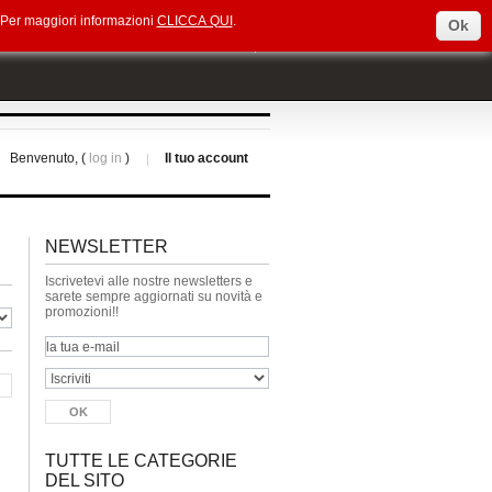
e. Per maggiori informazioni
CLICCA QUI
.
Ok
Select Language
▼
Benvenuto, (
log in
)
Il tuo account
NEWSLETTER
Iscrivetevi alle nostre newsletters e
sarete sempre aggiornati su novità e
promozioni!!
TUTTE LE CATEGORIE
DEL SITO