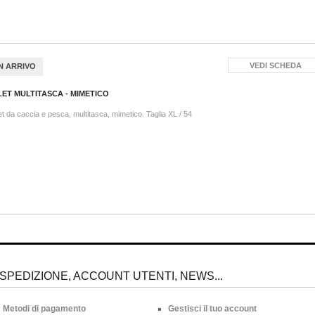
VEDI SCHEDA
IN ARRIVO
LET MULTITASCA - MIMETICO
et da caccia e pesca, multitasca, mimetico. Taglia XL / 54
SPEDIZIONE, ACCOUNT UTENTI, NEWS...
Metodi di pagamento
Gestisci il tuo account