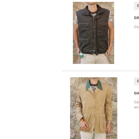
GI
Giu
GI
Gia
acc