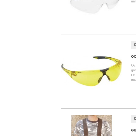
uni
OC
Occ
gom
Le 
nuv
GI