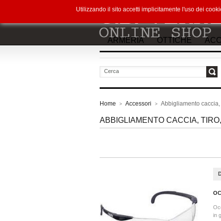
Utilizzando il sito accetti implicitamente l'uso dei co
ARMERIA
OTTICHE
ACC
vai
Home
Accessori
Abbigliamento caccia, 
>
>
ABBIGLIAMENTO CACCIA, TIR
OC
Occ
in 