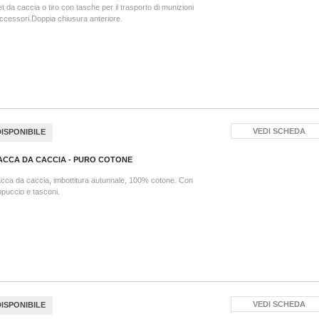
et da caccia o tiro con tasche per il trasporto di munizioni
ccessori.Doppia chiusura anteriore.
VEDI SCHEDA
DISPONIBILE
ACCA DA CACCIA - PURO COTONE
cca da caccia, imbottitura autunnale, 100% cotone. Con
puccio e tasconi.
VEDI SCHEDA
DISPONIBILE