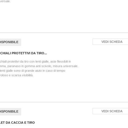
versale.
VEDI SCHEDA
DISPONIBILE
CHIALI PROTETTIVI DA TIRO...
hiali protettivi da tiro con lenti gialle, aste flessibili in
ma, paranaso in gomma anti scivolo, misura universale.
lenti gialle sono di grande aiuto in caso di tempo
oloso e scarsa visibilità.
VEDI SCHEDA
DISPONIBILE
LET DA CACCIA E TIRO