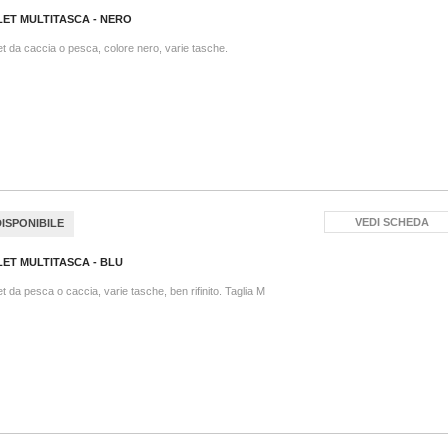
LET MULTITASCA - NERO
et da caccia o pesca, colore nero, varie tasche.
VEDI SCHEDA
DISPONIBILE
LET MULTITASCA - BLU
et da pesca o caccia, varie tasche, ben rifinito. Taglia M