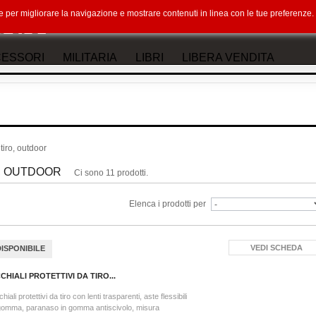
okie per migliorare la navigazione e mostrare contenuti in linea con le tue preferenz
ESSORI
MILITARIA
LIBRI
LIBERA VENDITA
tiro, outdoor
O, OUTDOOR
Ci sono 11 prodotti.
Elenca i prodotti per
VEDI SCHEDA
DISPONIBILE
CHIALI PROTETTIVI DA TIRO...
hiali protettivi da tiro con lenti trasparenti, aste flessibili
gomma, paranaso in gomma antiscivolo, misura