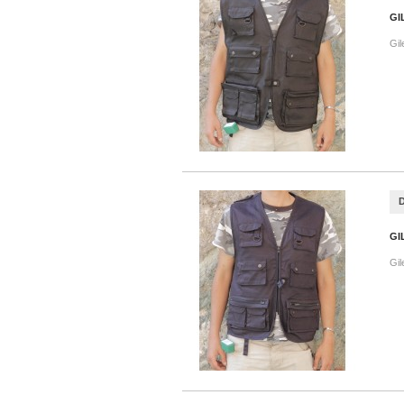
GI
Gil
GI
Gil