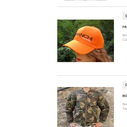
FR
Ber
Cot
BO
Bom
Tas