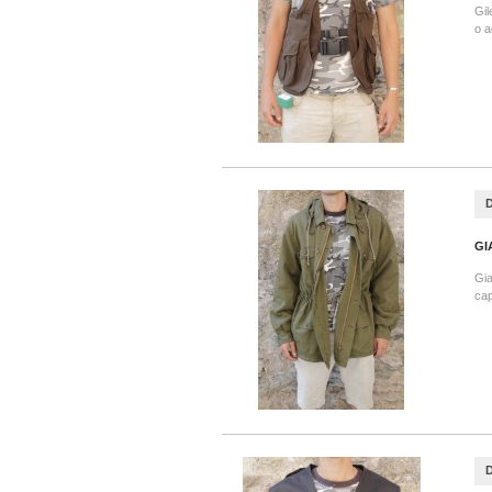
Gil
o a
GI
Gia
cap