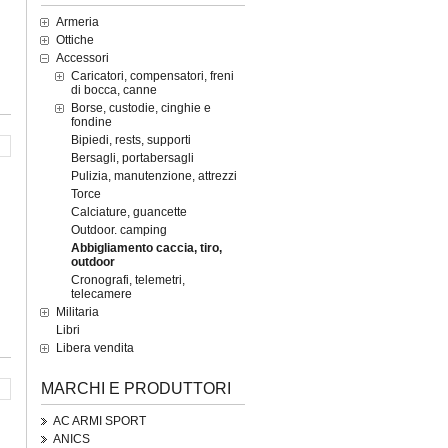
Armeria
Ottiche
Accessori
Caricatori, compensatori, freni
di bocca, canne
Borse, custodie, cinghie e
fondine
Bipiedi, rests, supporti
Bersagli, portabersagli
Pulizia, manutenzione, attrezzi
Torce
Calciature, guancette
Outdoor. camping
Abbigliamento caccia, tiro,
outdoor
Cronografi, telemetri,
telecamere
Militaria
Libri
Libera vendita
MARCHI E PRODUTTORI
AC ARMI SPORT
ANICS