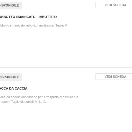
VEDI SCHEDA
DISPONIBILE
UBBOTTO SMANICATO - IMBOTTITO
bbotto smanicato imbottito, multitasca. Taglia M
VEDI SCHEDA
DISPONIBILE
ACCA DA CACCIA
cca da caccia con tasche per il trasporto di cartucce o
essori. Taglie disponibili M, L, XL