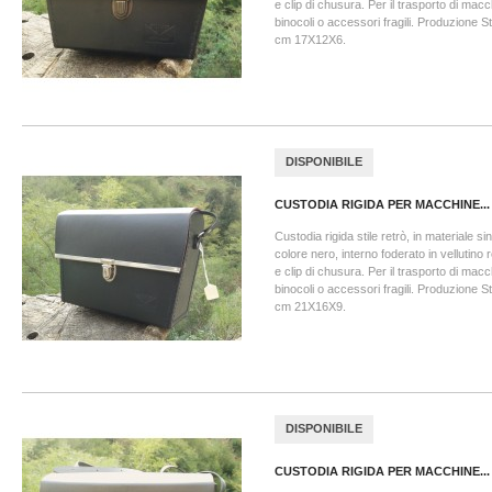
e clip di chusura. Per il trasporto di macc
binocoli o accessori fragili. Produzione S
cm 17X12X6.
DISPONIBILE
CUSTODIA RIGIDA PER MACCHINE...
Custodia rigida stile retrò, in materiale sin
colore nero, interno foderato in vellutino 
e clip di chusura. Per il trasporto di macc
binocoli o accessori fragili. Produzione S
cm 21X16X9.
DISPONIBILE
CUSTODIA RIGIDA PER MACCHINE...