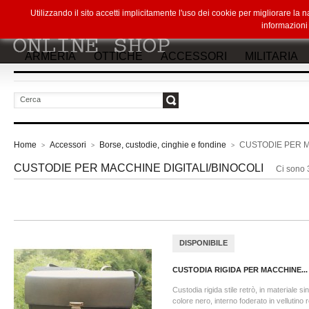
Utilizzando il sito accetti implicitamente l'uso dei cookie per migliorare la
informazion
ARMERIA
OTTICHE
ACCESSORI
MILITARIA
vai
Home
Accessori
Borse, custodie, cinghie e fondine
CUSTODIE PER M
>
>
>
CUSTODIE PER MACCHINE DIGITALI/BINOCOLI
Ci sono 3
DISPONIBILE
CUSTODIA RIGIDA PER MACCHINE...
Custodia rigida stile retrò, in materiale sin
colore nero, interno foderato in vellutino 