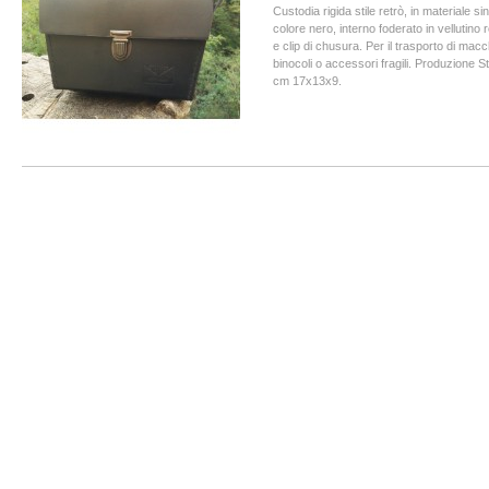
Custodia rigida stile retrò, in materiale sin
colore nero, interno foderato in vellutino 
e clip di chusura. Per il trasporto di macc
binocoli o accessori fragili. Produzione S
cm 17x13x9.