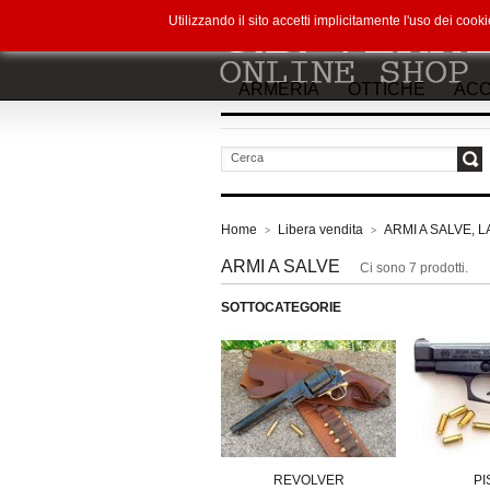
Utilizzando il sito accetti implicitamente l'uso dei co
ARMERIA
OTTICHE
ACC
vai
Home
Libera vendita
ARMI A SALVE, 
>
>
ARMI A SALVE
Ci sono 7 prodotti.
SOTTOCATEGORIE
REVOLVER
PI