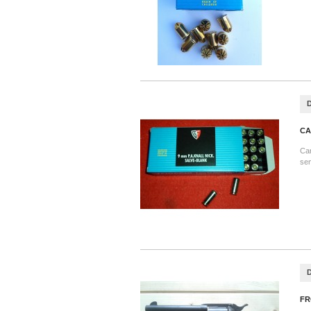
CA
Car
sem
FR