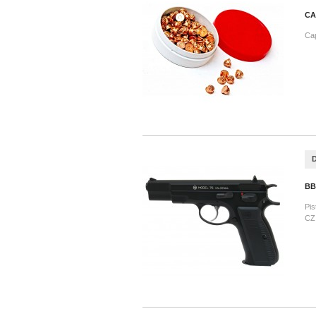
CA
Cap
BB
Pis
CZ