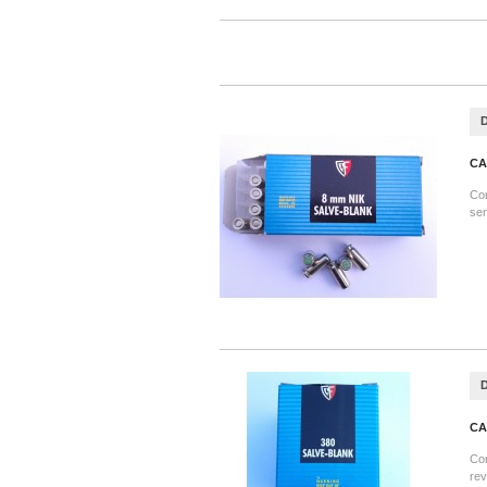
CA
Con
sem
CA
Con
rev