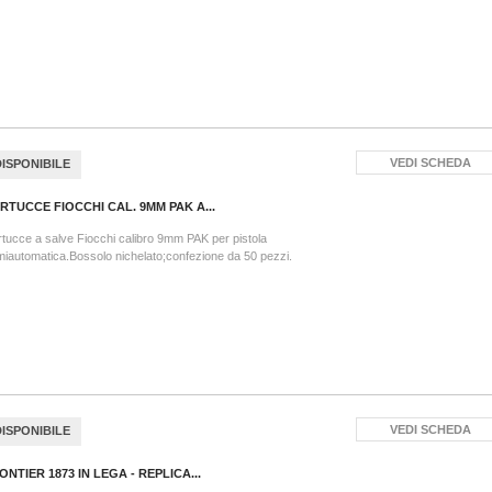
VEDI SCHEDA
DISPONIBILE
RTUCCE FIOCCHI CAL. 9MM PAK A...
tucce a salve Fiocchi calibro 9mm PAK per pistola
iautomatica.Bossolo nichelato;confezione da 50 pezzi.
VEDI SCHEDA
DISPONIBILE
ONTIER 1873 IN LEGA - REPLICA...