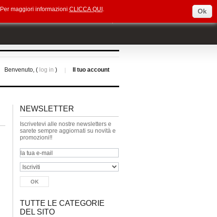
e. Per maggiori informazioni
CLICCA QUI
.
Ok
Select Language
▼
Benvenuto, (
log in
)
Il tuo account
NEWSLETTER
Iscrivetevi alle nostre newsletters e
sarete sempre aggiornati su novità e
promozioni!!
TUTTE LE CATEGORIE
DEL SITO