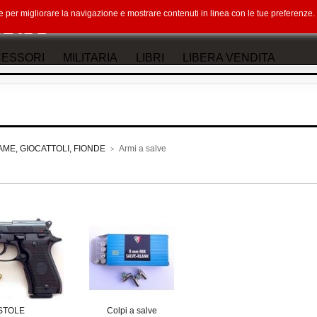
okie per migliorare la navigazione e mostrare contenuti in linea con le tue preferenz
ESSORI
MILITARIA
LIBRI
LIBERA VENDITA
LAME, GIOCATTOLI, FIONDE
Armi a salve
>
STOLE
Colpi a salve