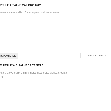
PSULE A SALVE CALIBRO 6MM
sule a salve calibro 6 mm a percussione anulare.
VEDI SCHEDA
DISPONIBILE
M REPLICA A SALVE CZ 75 NERA
tola a salve calibro 8mm, nera, guancette plastica, copia
 75.