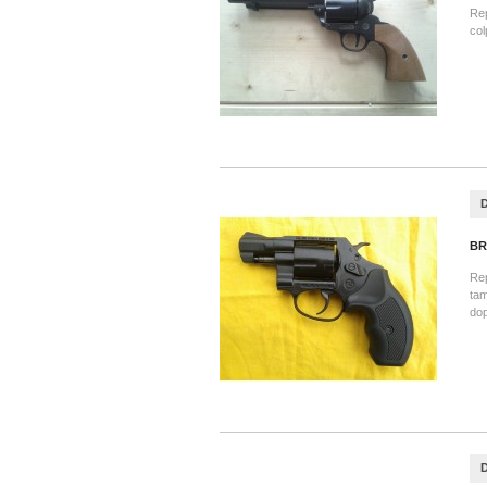
Rep
col
BR
Rep
tam
dop