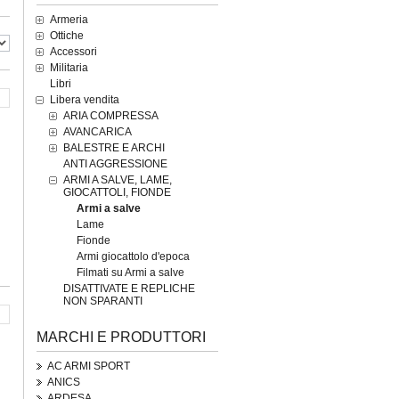
Armeria
Ottiche
Accessori
Militaria
Libri
Libera vendita
ARIA COMPRESSA
AVANCARICA
BALESTRE E ARCHI
ANTI AGGRESSIONE
ARMI A SALVE, LAME,
GIOCATTOLI, FIONDE
Armi a salve
Lame
Fionde
Armi giocattolo d'epoca
Filmati su Armi a salve
DISATTIVATE E REPLICHE
NON SPARANTI
MARCHI E PRODUTTORI
AC ARMI SPORT
ANICS
ARDESA