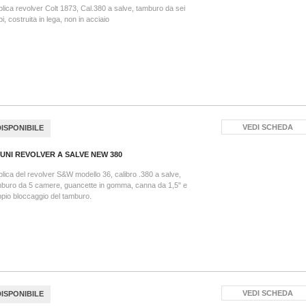
lica revolver Colt 1873, Cal.380 a salve, tamburo da sei
pi, costruita in lega, non in acciaio
VEDI SCHEDA
DISPONIBILE
UNI REVOLVER A SALVE NEW 380
lica del revolver S&W modello 36, calibro .380 a salve,
buro da 5 camere, guancette in gomma, canna da 1,5" e
pio bloccaggio del tamburo.
VEDI SCHEDA
DISPONIBILE