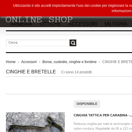
Utilizzando il sito accetti implicitamente l'uso dei cookie per migliorare la
informazion
ARMERIA
OTTICHE
ACCESSORI
MILITARIA
vai
Home
Accessori
Borse, custodie, cinghie e fondine
CINGHIE E BRET
>
>
>
CINGHIE E BRETELLE
Ci sono 14 prodotti.
DISPONIBILE
CINGHIA TATTICA PER CARABINA -..
Robusta cinghia per tutte le armi lunghe o
nylon-cordura. Regolabile da 95 a 122 c