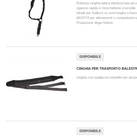
Robusta cinghia tattica elasticizzata ad 
sgancio rapido e moschettone crocodile.
Ideale per l'utilizzo su armi lunghe a fuo
AK47/74 per allenamenti o competizioni ta
Produzione Vega Holster.
DISPONIBILE
CINGHIA PER TRASPORTO BALESTRA
cinghia con spallaccio imbottito per tarsp
DISPONIBILE