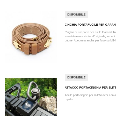
DISPONIBILE
CINGHIA PORTAFUCILE PER GARA
Cinghia di trasporto per fucile Garand. R
assolutamente simile all'originale, in cuoio
ottone. Adeguata anche per l'uso su M14 
DISPONIBILE
ATTACCO PORTACINGHIA PER SLITTA
Anello portacinghia per rail Weaver con a
rapido.