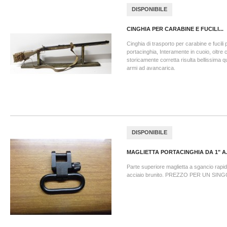
DISPONIBILE
CINGHIA PER CARABINE E FUCILI...
Cinghia di trasporto per carabine e fucili p
portacinghia, Interamente in cuoio, oltre 
storicamente corretta risulta bellissima
armi ad avancarica.
DISPONIBILE
MAGLIETTA PORTACINGHIA DA 1" A.
Parte superiore maglietta a sgancio rapi
acciaio brunito. PREZZO PER UN SIN