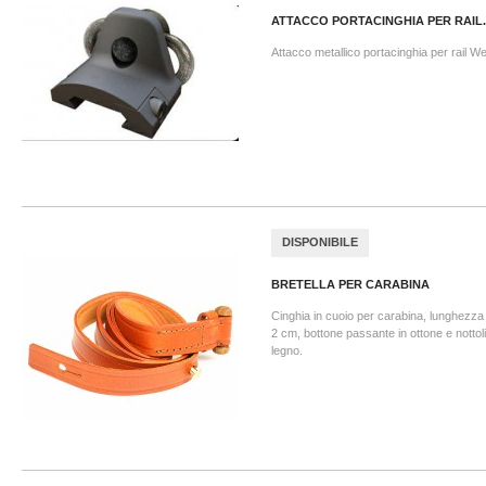
ATTACCO PORTACINGHIA PER RAIL..
Attacco metallico portacinghia per rail W
DISPONIBILE
BRETELLA PER CARABINA
Cinghia in cuoio per carabina, lunghezz
2 cm, bottone passante in ottone e nottoli
legno.