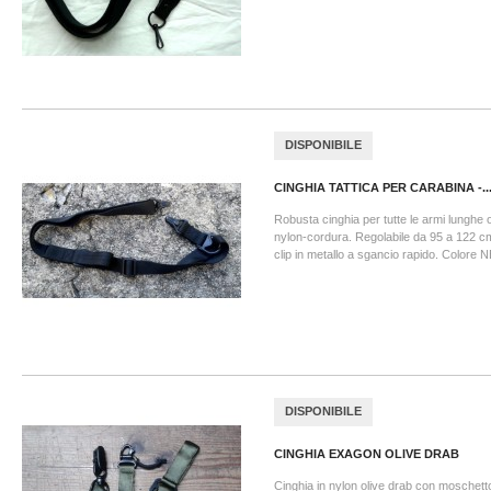
DISPONIBILE
CINGHIA TATTICA PER CARABINA -..
Robusta cinghia per tutte le armi lunghe o
nylon-cordura. Regolabile da 95 a 122 c
clip in metallo a sgancio rapido. Colore
DISPONIBILE
CINGHIA EXAGON OLIVE DRAB
Cinghia in nylon olive drab con moschetto