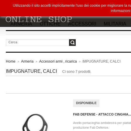
Utilizzando il sito accetti implicitamente l'uso dei cookie per migliorare la
informazion
ARMERIA
OTTICHE
ACCESSORI
MILITARIA
vai
Home
Armeria
Accessori armi , ricarica
IMPUGNATURE, CALCI
>
>
>
IMPUGNATURE, CALCI
Ci sono 7 prodotti.
DISPONIBILE
FAB DEFENSE - ATTACCO CINGHIA...
Anello portacinghia ambidestra per piatt
produzione Fab Defense.