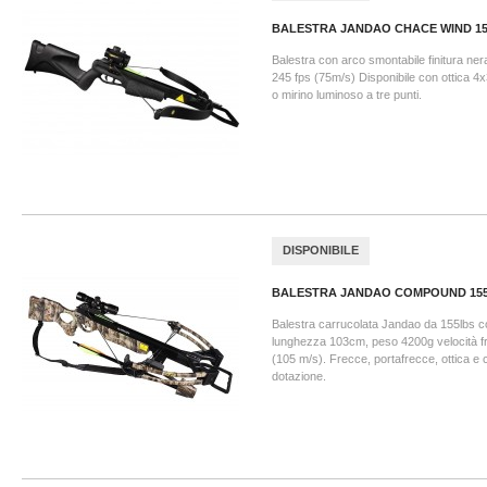
BALESTRA JANDAO CHACE WIND 150
Balestra con arco smontabile finitura nera
245 fps (75m/s) Disponibile con ottica 4
o mirino luminoso a tre punti.
DISPONIBILE
BALESTRA JANDAO COMPOUND 155L
Balestra carrucolata Jandao da 155lbs co
lunghezza 103cm, peso 4200g velocità fr
(105 m/s). Frecce, portafrecce, ottica e c
dotazione.