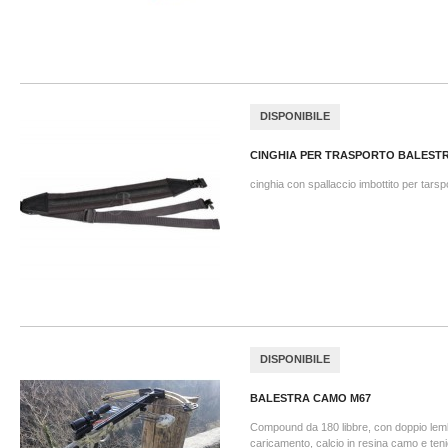
DISPONIBILE
CINGHIA PER TRASPORTO BALESTRA
cinghia con spallaccio imbottito per tarsp
DISPONIBILE
BALESTRA CAMO M67
Compound da 180 libbre, con doppio lemb
caricamento, calcio in resina camo e tenie