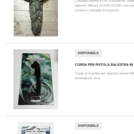
Custodia mimetica con cromatismo 'veget
balestre. Misura cm100x75x20h con cren
cursore e maniglia di trasporto.
DISPONIBILE
CORDA PER PISTOLA BALESTRA 80
Corda di ricambio per balestra pistola M
terminali per arco.
DISPONIBILE