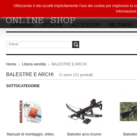
Utilizzando il sito accetti implicitamente l'uso dei cookie per migliorare la
informazion
ARMERIA
OTTICHE
ACCESSORI
MILITARIA
vai
Home
Libera vendita
BALESTRE E ARCHI
>
>
BALESTRE E ARCHI
Ci sono 121 prodotti.
SOTTOCATEGORIE
Manuali di montaggio, video,
Balestre arco ricurvo
Balestr