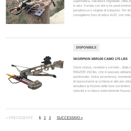
supertattica, calciatura regolabile, slitta
in alzo. Fornita con dot a tre punti luminos
portafrecce e cinghia di trasporto. Per tiri
consigliamo l'uso di ottica 4x32 con retic
DISPONIBILE
SKORPION XBR100 CAMO 175 LBS
Clone cinese, riveduto e corretto , del
PANZER 150 lbs. che in passato abbiam
autotrenate. Unica avvertenza, montando 
di spessorarne la schiena in alto per ridu
annullare la frizione della fune sul tenier
velocità e si riduce notevolmente l'usura fu
« PRECEDENTE
1
2
3
SUCCESSIVO »