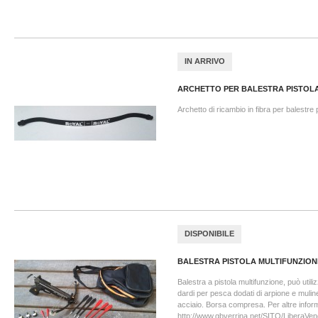
IN ARRIVO
ARCHETTO PER BALESTRA PISTOLA 
Archetto di ricambio in fibra per balestre p
DISPONIBILE
BALESTRA PISTOLA MULTIFUNZION
Balestra a pistola multifunzione, può utili
dardi per pesca dodati di arpione e mulinell
acciaio. Borsa compresa. Per altre inform
http://www.gbverrina.net/SITO/LiberaVen