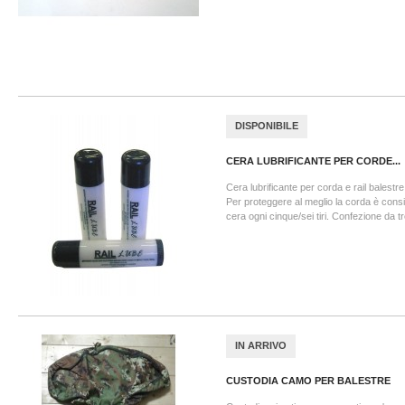
DISPONIBILE
CERA LUBRIFICANTE PER CORDE...
Cera lubrificante per corda e rail balestre
Per proteggere al meglio la corda è consigl
cera ogni cinque/sei tiri. Confezione da t
IN ARRIVO
CUSTODIA CAMO PER BALESTRE