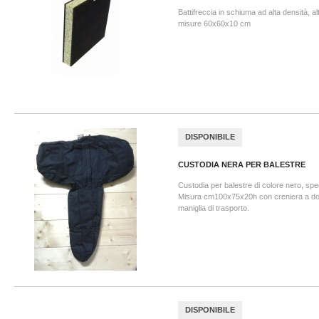
Battifreccia in schiuma ad alta densità, a
misure 60x60x10 cm
DISPONIBILE
CUSTODIA NERA PER BALESTRE
Custodia per balestre di colore nero, spec
Misura cm100x75x20h con creniera a do
maniglia di trasporto.
DISPONIBILE