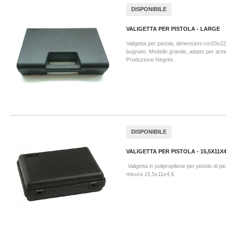
DISPONIBILE
VALIGETTA PER PISTOLA - LARGE
Valigetta per pistola, dimensioni cm33x22
bugnato. Modello grande, adatto per armi
Produzione Negrini.
DISPONIBILE
VALIGETTA PER PISTOLA - 15,5X11X4
Valigetta in polipropilene per pistole di p
misura 15,5x11x4,6