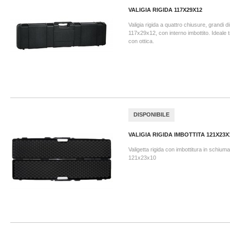
VALIGIA RIGIDA 117X29X12
Valigia rigida a quattro chiusure, grandi 
117x29x12, con interno imbottito. Ideale 
con ottica.
DISPONIBILE
VALIGIA RIGIDA IMBOTTITA 121X23X
Valigetta rigida con imbottitura in schium
121x23x10