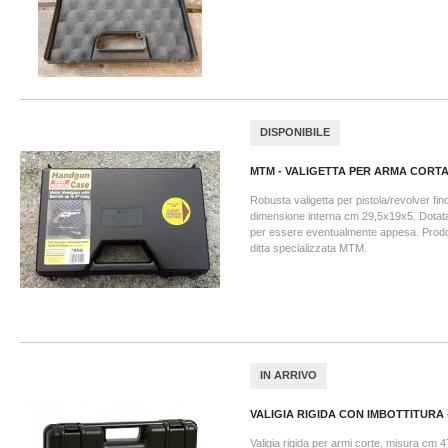
DISPONIBILE
MTM - VALIGETTA PER ARMA CORTA.
Robusta valigetta per pistola/revolver fin
dimensione interna cm 29,5x19x5. Dotata
per essere eventualmente appesa. Prodo
ditta specializzata MTM.
IN ARRIVO
VALIGIA RIGIDA CON IMBOTTITURA -.
Valigia rigida per armi corte, misura cm 