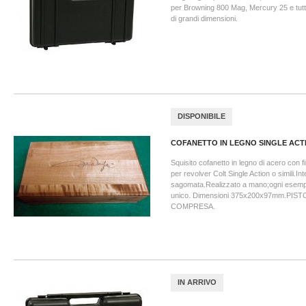
per Browning 800 Mag, Mercury 25 e tutte
di grandi dimensioni.
DISPONIBILE
COFANETTO IN LEGNO SINGLE ACTI
Squisito cofanetto in legno di acero con f
per revolver Colt Single Action o simili.I
sagomata.Realizzato a mano;ogni esemp
unico. Dimensioni 375x200x97mm.PIS
COMPRESA.
IN ARRIVO