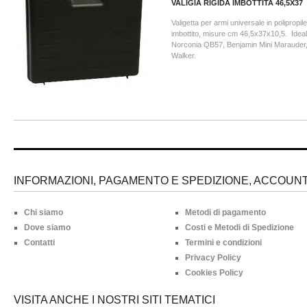
VALIGIA RIGIDA IMBOTTITA 46,5X37
Valigetta per armi universale in polipropil
imbottito, misure cm 46,5x37x10,5. Idea
Norconia QB57, Benjamin Mini Marauder
Walker.
INFORMAZIONI, PAGAMENTO E SPEDIZIONE, ACCOUNT 
Chi siamo
Metodi di pagamento
Dove siamo
Costi e Metodi di Spedizione
Contatti
Termini e condizioni
Privacy Policy
Cookies Policy
VISITA ANCHE I NOSTRI SITI TEMATICI