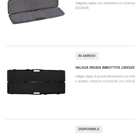
Valigetta rigida con imbottitura in schium
82X30X8.
IN ARRIVO
VALIGIA RIGIDA IMBOTTITA 130X32X
Valigia rigida di grandi dimensioni con im
e quattro chiusure scorrevoli, cm 130x3
DISPONIBILE