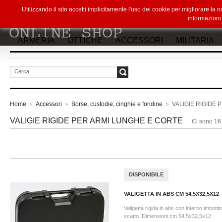
Utilizzando il sito accetti implicitamente l'uso dei cookie per migliorare la
informazion
ARMERIA
OTTICHE
ACCESSORI
MILITARIA
vai
Home
Accessori
Borse, custodie, cinghie e fondine
VALIGIE RIGIDE
>
>
>
VALIGIE RIGIDE PER ARMI LUNGHE E CORTE
Ci sono 16 
DISPONIBILE
VALIGETTA IN ABS CM 54,5X32,5X12
Valigetta rigida in abs con interno imbotti
scatto. Dimensioni cm 54,5x32,5x12.