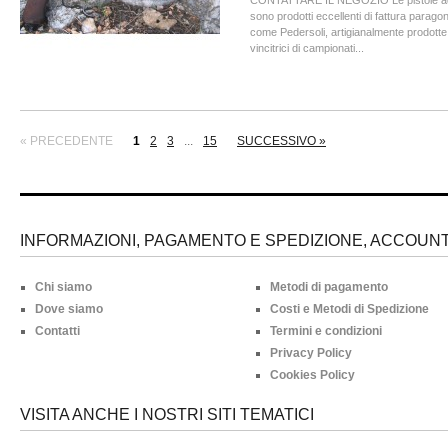
CONTATTARE IL NEGOZIO Le pistole a
sono prodotti eccellenti di fattura parago
come Pedersoli, artigianalmente prodotte
vincitrici di campionati...
« PRECEDENTE
1
2
3
...
15
SUCCESSIVO »
INFORMAZIONI, PAGAMENTO E SPEDIZIONE, ACCOUNT 
Chi siamo
Metodi di pagamento
Dove siamo
Costi e Metodi di Spedizione
Contatti
Termini e condizioni
Privacy Policy
Cookies Policy
VISITA ANCHE I NOSTRI SITI TEMATICI