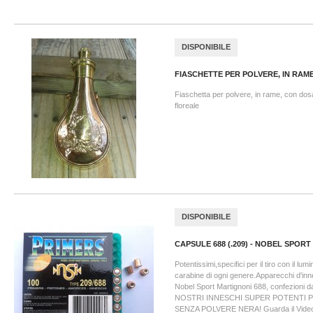
DISPONIBILE
FIASCHETTE PER POLVERE, IN RAME.
Fiaschetta per polvere, in rame, con dosa
floreale
DISPONIBILE
CAPSULE 688 (.209) - NOBEL SPORT
Potentissimi,specifici per il tiro con il lum
carabine di ogni genere.Apparecchi d'inn
Nobel Sport Martignoni 688, confezioni d
NOSTRI INNESCHI SUPER POTENTI 
SENZA POLVERE NERA! Guarda il Vide