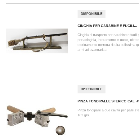
DISPONIBILE
CINGHIA PER CARABINE E FUCILI...
Cinghia di trasporto per carabine e fucili p
portacinghia, Interamente in cuoio, oltre 
storicamente corretta risulta bellissima
armi ad avancarica.
DISPONIBILE
PINZA FONDIPALLE SFERICO CAL .4
Pinza fondipalle a due cavità per palle sf
182 grs.