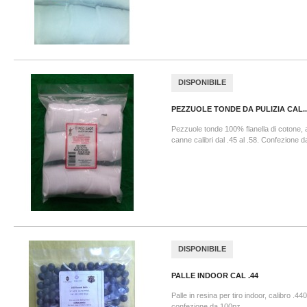
DISPONIBILE
PEZZUOLE TONDE DA PULIZIA CAL...
Pezzuole tonde 100% flanella di cotone, ad
canne calibri dal .45 al .58. Confezione d
DISPONIBILE
PALLE INDOOR CAL .44
Palle in resina per tiro indoor, calibro .44
confezione da 100pz.