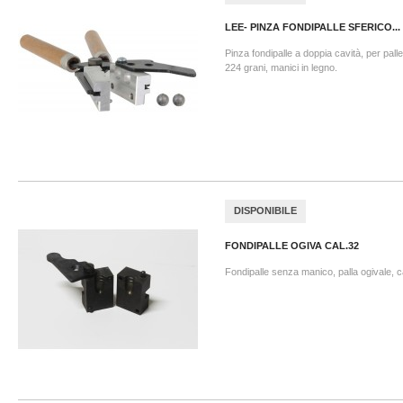
LEE- PINZA FONDIPALLE SFERICO...
Pinza fondipalle a doppia cavità, per palle
224 grani, manici in legno.
DISPONIBILE
FONDIPALLE OGIVA CAL.32
Fondipalle senza manico, palla ogivale, c