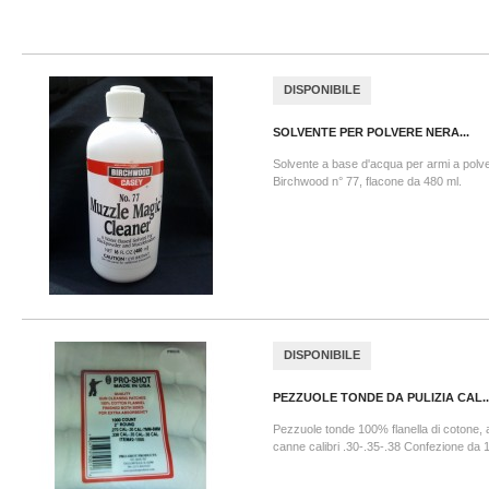
DISPONIBILE
SOLVENTE PER POLVERE NERA...
Solvente a base d'acqua per armi a polv
Birchwood n° 77, flacone da 480 ml.
DISPONIBILE
PEZZUOLE TONDE DA PULIZIA CAL...
Pezzuole tonde 100% flanella di cotone, ad
canne calibri .30-.35-.38 Confezione da 