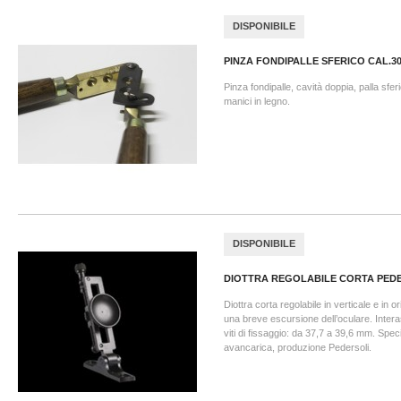
DISPONIBILE
PINZA FONDIPALLE SFERICO CAL.3
Pinza fondipalle, cavità doppia, palla sfer
manici in legno.
DISPONIBILE
DIOTTRA REGOLABILE CORTA PED
Diottra corta regolabile in verticale e in 
una breve escursione dell’oculare. Interass
viti di fissaggio: da 37,7 a 39,6 mm. Spec
avancarica, produzione Pedersoli.