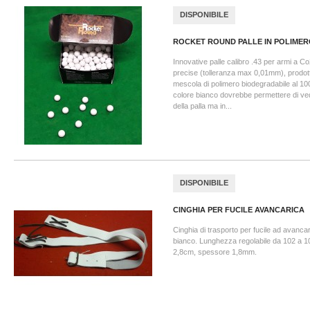
DISPONIBILE
ROCKET ROUND PALLE IN POLIMERO
Innovative palle calibro .43 per armi a 
precise (tolleranza max 0,01mm), prodott
mescola di polimero biodegradabile al 10
colore bianco dovrebbe permettere di vede
della palla ma in...
DISPONIBILE
CINGHIA PER FUCILE AVANCARICA
Cinghia di trasporto per fucile ad avancari
bianco. Lunghezza regolabile da 102 a 
2,8cm, spessore 1,8mm.