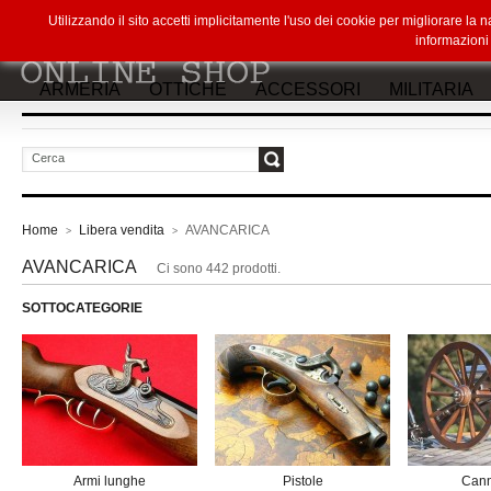
Utilizzando il sito accetti implicitamente l'uso dei cookie per migliorare la
informazion
ARMERIA
OTTICHE
ACCESSORI
MILITARIA
vai
Home
Libera vendita
AVANCARICA
>
>
AVANCARICA
Ci sono 442 prodotti.
SOTTOCATEGORIE
Armi lunghe
Pistole
Cann