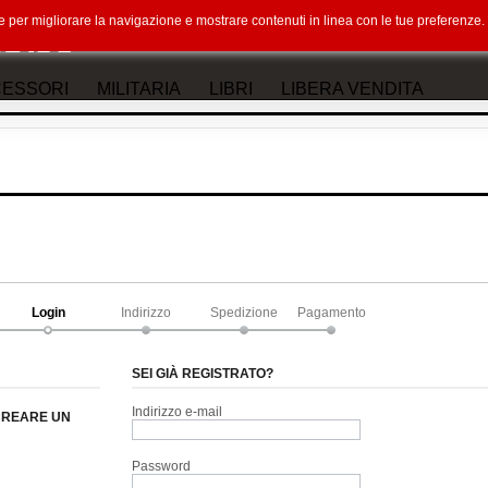
okie per migliorare la navigazione e mostrare contenuti in linea con le tue preferenz
ESSORI
MILITARIA
LIBRI
LIBERA VENDITA
Login
Indirizzo
Spedizione
Pagamento
SEI GIÀ REGISTRATO?
Indirizzo e-mail
 CREARE UN
Password