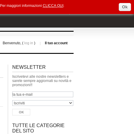
e. Per maggiori informazioni
CLICCA QUI
.
Ok
Select Language
▼
Benvenuto, (
log in
)
Il tuo account
NEWSLETTER
Iscrivetevi alle nostre newsletters e
sarete sempre aggiornati su novità e
promozioni!!
TUTTE LE CATEGORIE
DEL SITO