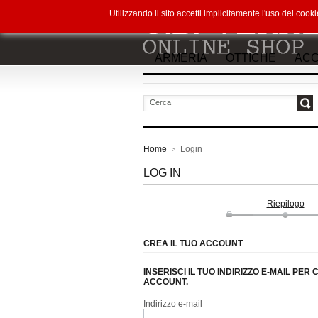
Utilizzando il sito accetti implicitamente l'uso dei co
ARMERIA
OTTICHE
ACC
vai
Home
Login
>
LOG IN
Riepilogo
CREA IL TUO ACCOUNT
INSERISCI IL TUO INDIRIZZO E-MAIL PER
ACCOUNT.
Indirizzo e-mail